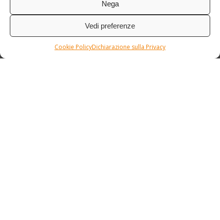
Nega
Vedi preferenze
Cookie Policy
Dichiarazione sulla Privacy
Condizioni / Assicurazione
Etnia Travel Academy
Privacy Policy
/
Cookie Policy
Copyright © ETNIA SRL Via M. Graziati, 7 - 31055 Quinto di