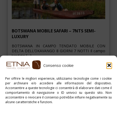
BOTSWANA MOBILE SAFARI – 7NTS SEMI-
LUXURY
BOTSWANA IN CAMPO TENDATO MOBILE CON
DELTA DELL’OKAVANGO 8 GIORNI 7 NOTTI Il campo
tendato […]
Consenso cookie
ESPLORA
Per offrire le migliori esperienze, utilizziamo tecnologie come i cookie
per archiviare e/o accedere alle informazioni del dispositivo.
Acconsentire a queste tecnologie ci consentirà di elaborare dati come il
> >
comportamento di navigazione o ID univoci su questo sito. Non
acconsentire o revocare il consenso potrebbe influire negativamente su
alcune caratteristiche e funzioni.