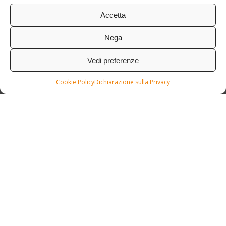
Accetta
Nega
Vedi preferenze
Cookie Policy
Dichiarazione sulla Privacy
Condizioni / Assicurazione
Etnia Travel Academy
Privacy Policy
/
Cookie Policy