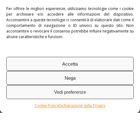
Per offrire le migliori esperienze, utilizziamo tecnologie come i cookie
per archiviare e/o accedere alle informazioni del dispositivo.
Pubblicato in:
Indonesia
,
myAsia
Acconsentire a queste tecnologie ci consentirà di elaborare dati come il
comportamento di navigazione o ID univoci su questo sito. Non
Tag:
Tour Individuale
acconsentire o revocare il consenso potrebbe influire negativamente su
alcune caratteristiche e funzioni.
Accetta
Nega
Vedi preferenze
Cookie Policy
Dichiarazione sulla Privacy