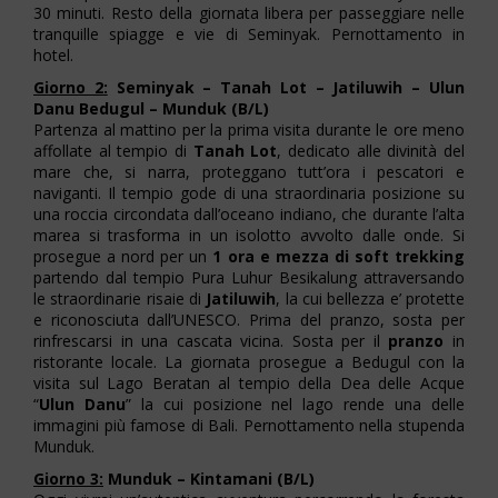
30 minuti. Resto della giornata libera per passeggiare nelle
tranquille spiagge e vie di Seminyak. Pernottamento in
hotel.
Giorno 2:
Seminyak – Tanah Lot – Jatiluwih – Ulun
Danu Bedugul – Munduk (B/L)
Partenza al mattino per la prima visita durante le ore meno
affollate al tempio di
Tanah Lot
, dedicato alle divinità del
mare che, si narra, proteggano tutt’ora i pescatori e
naviganti. Il tempio gode di una straordinaria posizione su
una roccia circondata dall’oceano indiano, che durante l’alta
marea si trasforma in un isolotto avvolto dalle onde. Si
prosegue a nord per un
1 ora e mezza di soft trekking
partendo dal tempio Pura Luhur Besikalung attraversando
le straordinarie risaie di
Jatiluwih
, la cui bellezza e’ protette
e riconosciuta dall’UNESCO. Prima del pranzo, sosta per
rinfrescarsi in una cascata vicina. Sosta per il
pranzo
in
ristorante locale. La giornata prosegue a Bedugul con la
visita sul Lago Beratan al tempio della Dea delle Acque
“
Ulun Danu
” la cui posizione nel lago rende una delle
immagini più famose di Bali. Pernottamento nella stupenda
Munduk.
Giorno 3:
Munduk – Kintamani (B/L)