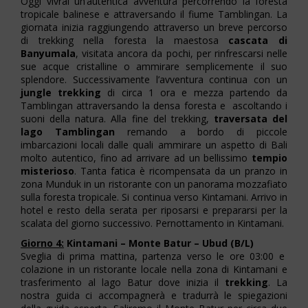
Oggi vivrai un’autentica avventura percorrendo la foresta
tropicale balinese e attraversando il fiume Tamblingan. La
giornata inizia raggiungendo attraverso un breve percorso
di trekking nella foresta la maestosa
cascata di
Banyumala
, visitata ancora da pochi, per rinfrescarsi nelle
sue acque cristalline o ammirare semplicemente il suo
splendore. Successivamente l’avventura continua con un
jungle trekking
di circa 1 ora e mezza partendo da
Tamblingan attraversando la densa foresta e ascoltando i
suoni della natura. Alla fine del trekking,
traversata del
lago Tamblingan
remando a bordo di piccole
imbarcazioni locali dalle quali ammirare un aspetto di Bali
molto autentico, fino ad arrivare ad un bellissimo
tempio
misterioso
. Tanta fatica è ricompensata da un pranzo in
zona Munduk in un ristorante con un panorama mozzafiato
sulla foresta tropicale. Si continua verso Kintamani. Arrivo in
hotel e resto della serata per riposarsi e prepararsi per la
scalata del giorno successivo. Pernottamento in Kintamani.
Giorno 4:
Kintamani – Monte Batur – Ubud (B/L)
Sveglia di prima mattina, partenza verso le ore 03:00 e
colazione in un ristorante locale nella zona di Kintamani e
trasferimento al lago Batur dove inizia il
trekking
. La
nostra guida ci accompagnerà e tradurrà le spiegazioni