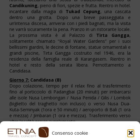
Candikuning
, pieno di fiori, spezie e frutta. Rientro in hotel.
incantare dalla magia di
Tukad Cepung
, una cascata
dentro una grotta. Dopo una breve passeggiata e
un’intensa discesa, arriverai con i piedi bagnati, ma la visita
ne varrà sicuramente la pena. Pranzo in un ristorante locale.
La prossima visita è al Palazzo di
Tirta Gangga
,
solitamente chiamato “Royal Water Gardens” per i suoi
bellissimi giardini, le decine di fontane, statue ornamentali e
grandi piscine, Tirta Gangga costruito nel 1946, era la
residenza della famiglia reale di Karangasem. Rientro in
hotel e resto della serata libera. Pernottamento a
Candidasa.
Giorno 7:
Candidasa (B)
Dopo colazione, tempo per il relax fino al trasferimento
fino al porticciolo di Padangbai (20 minuti) per imbarcarsi
alle isole Nusa Lembongan / Nusa Penida / Gilis / Lombok
(biglietto del traghetto non incluso) o verso Nusa Dua-
Kuta-Seminyak (1ora e 50 minuti) / aeroporto di Bali (1 ora
e mezza) / Jimbaran (1 ora e mezza). Trasferimento verso
altre località previo supplemento.
Consenso cookie
Stampa PDF