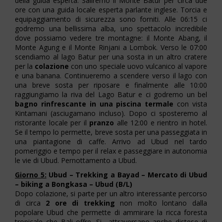
della guida esperta. Saliremo il Monte Batur per circa due
ore con una guida locale esperta parlante inglese. Torcia e
equipaggiamento di sicurezza sono forniti. Alle 06:15 ci
godremo una bellissima alba, uno spettacolo incredibile
dove possiamo vedere tre montagne: il Monte Abang, il
Monte Agung e il Monte Rinjani a Lombok. Verso le 07:00
scendiamo al lago Batur per una sosta in un altro cratere
per la
colazione
con uno speciale uovo vulcanico al vapore
e una banana. Continueremo a scendere verso il lago con
una breve sosta per riposare e finalmente alle 10:00
raggiungiamo la riva del Lago Batur e ci godremo un bel
bagno rinfrescante in una piscina termale
con vista
Kintamani (asciugamano incluso). Dopo ci sposteremo al
ristorante locale per il
pranzo
alle 12:00 e rientro in hotel.
Se il tempo lo permette, breve sosta per una passeggiata in
una piantagione di caffe. Arrivo ad Ubud nel tardo
pomeriggio e tempo per il relax e passeggiare in autonomia
le vie di Ubud. Pernottamento a Ubud.
Giorno 5:
Ubud – Trekking a Bayad – Mercato di Ubud
– biking a Bongkasa – Ubud (B/L)
Dopo colazione, si parte per un altro interessante percorso
di circa
2 ore di trekking
non molto lontano dalla
popolare Ubud che permette di ammirare la ricca foresta
tropicale che Bali offre. Si attraversano anche distese di