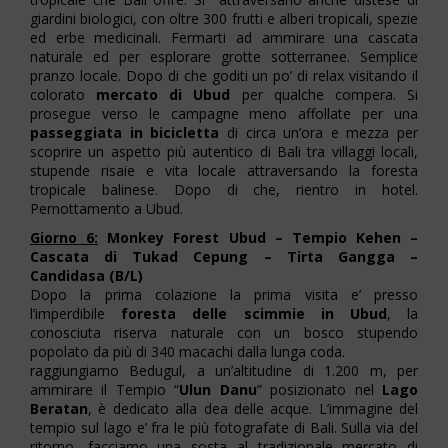
giardini biologici, con oltre 300 frutti e alberi tropicali, spezie
ed erbe medicinali. Fermarti ad ammirare una cascata
naturale ed per esplorare grotte sotterranee. Semplice
pranzo locale. Dopo di che goditi un po’ di relax visitando il
colorato
mercato di Ubud
per qualche compera. Si
prosegue verso le campagne meno affollate per una
passeggiata in bicicletta
di circa un’ora e mezza per
scoprire un aspetto più autentico di Bali tra villaggi locali,
stupende risaie e vita locale attraversando la foresta
tropicale balinese. Dopo di che, rientro in hotel.
Pernottamento a Ubud.
Giorno 6:
Monkey Forest Ubud – Tempio Kehen –
Cascata di Tukad Cepung – Tirta Gangga –
Candidasa (B/L)
Dopo la prima colazione la prima visita e’ presso
l’imperdibile
foresta delle scimmie in Ubud
, la
conosciuta riserva naturale con un bosco stupendo
popolato da più di 340 macachi dalla lunga coda.
raggiungiamo Bedugul, a un’altitudine di 1.200 m, per
ammirare il Tempio “
Ulun Danu
” posizionato nel
Lago
Beratan
, è dedicato alla dea delle acque. L’immagine del
tempio sul lago e’ fra le più fotografate di Bali. Sulla via del
ritorno, facciamo una sosta al tradizionale mercato di