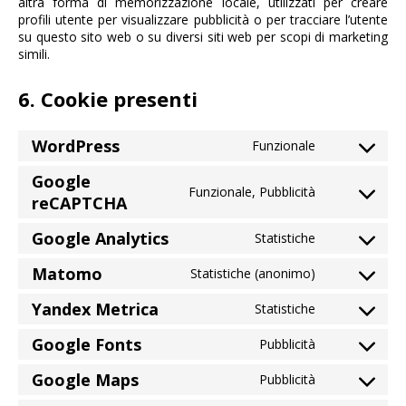
altra forma di memorizzazione locale, utilizzati per creare
profili utente per visualizzare pubblicità o per tracciare l’utente
su questo sito web o su diversi siti web per scopi di marketing
simili.
6. Cookie presenti
WordPress
Funzionale
Consent
to
Google
service
Funzionale, Pubblicità
Consent
reCAPTCHA
wordpress
to
service
Google Analytics
Statistiche
Consent
google-
to
recaptcha
Matomo
Statistiche (anonimo)
service
Consent
google-
to
Yandex Metrica
Statistiche
analytics
service
Consent
matomo
to
Google Fonts
Pubblicità
service
Consent
yandex-
to
Google Maps
Pubblicità
metrica
service
Consent
google-
to