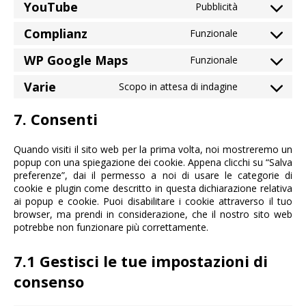
YouTube
Pubblicità
fonts
service
Consent
google-
to
Complianz
Funzionale
maps
service
Consent
youtube
to
WP Google Maps
Funzionale
service
Consent
complianz
to
Varie
Scopo in attesa di indagine
service
Consent
wp-
to
7. Consenti
google-
service
maps
varie
Quando visiti il sito web per la prima volta, noi mostreremo un
popup con una spiegazione dei cookie. Appena clicchi su “Salva
preferenze”, dai il permesso a noi di usare le categorie di
cookie e plugin come descritto in questa dichiarazione relativa
ai popup e cookie. Puoi disabilitare i cookie attraverso il tuo
browser, ma prendi in considerazione, che il nostro sito web
potrebbe non funzionare più correttamente.
7.1 Gestisci le tue impostazioni di
consenso