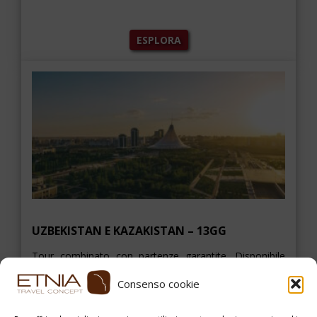
ESPLORA
UZBEKISTAN E KAZAKISTAN – 13GG
Tour combinato con partenze garantite. Disponibile
anche singolarmente (solo Uzbekistan o solo
Kazakistan). Partecipanti: minimo […]
Consenso cookie