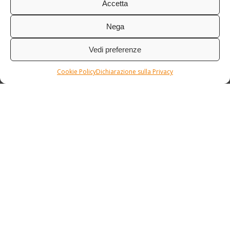
Accetta
Nega
Vedi preferenze
Cookie Policy
Dichiarazione sulla Privacy
Condizioni / Assicurazione
Etnia Travel Academy
Privacy Policy
/
Cookie Policy