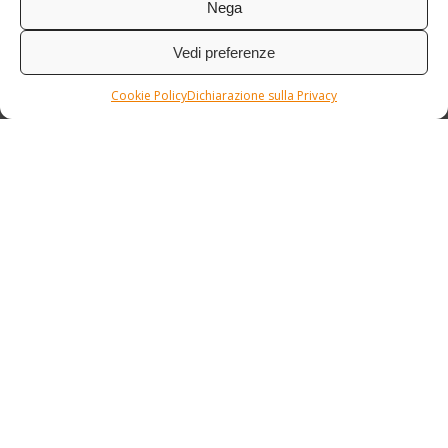
Nega
Vedi preferenze
Cookie Policy
Dichiarazione sulla Privacy
Condizioni / Assicurazione
Etnia Travel Academy
Privacy Policy
/
Cookie Policy
Copyright © ETNIA SRL Via M. Graziati, 7 - 31055 Quinto di