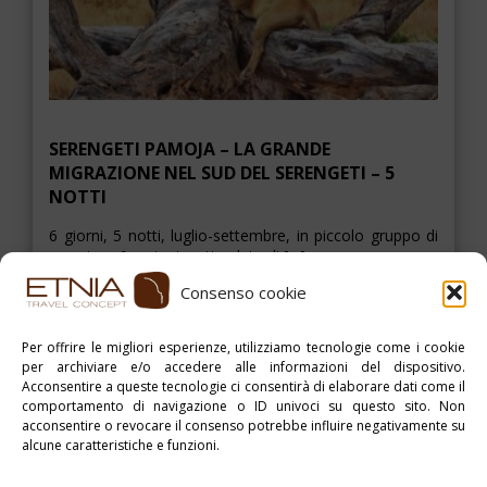
SERENGETI PAMOJA – LA GRANDE
MIGRAZIONE NEL SUD DEL SERENGETI – 5
NOTTI
6 giorni, 5 notti, luglio-settembre, in piccolo gruppo di
massimo 6 partecipanti a date di […]
Consenso cookie
ESPLORA
Per offrire le migliori esperienze, utilizziamo tecnologie come i cookie
per archiviare e/o accedere alle informazioni del dispositivo.
Acconsentire a queste tecnologie ci consentirà di elaborare dati come il
> >
comportamento di navigazione o ID univoci su questo sito. Non
acconsentire o revocare il consenso potrebbe influire negativamente su
alcune caratteristiche e funzioni.