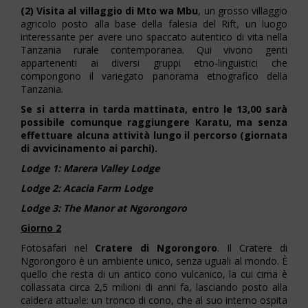
(2) Visita al villaggio di Mto wa Mbu
, un grosso villaggio
agricolo posto alla base della falesia del Rift, un luogo
interessante per avere uno spaccato autentico di vita nella
Tanzania rurale contemporanea. Qui vivono genti
appartenenti ai diversi gruppi etno-linguistici che
compongono il variegato panorama etnografico della
Tanzania.
Se si atterra in tarda mattinata, entro le 13,00 sarà
possibile comunque raggiungere Karatu, ma senza
effettuare alcuna attività lungo il percorso (giornata
di avvicinamento ai parchi).
Lodge 1: Marera Valley Lodge
Lodge 2: Acacia Farm Lodge
Lodge 3: The Manor at Ngorongoro
Giorno 2
Fotosafari nel
Cratere di Ngorongoro
. Il Cratere di
Ngorongoro è un ambiente unico, senza uguali al mondo. È
quello che resta di un antico cono vulcanico, la cui cima è
collassata circa 2,5 milioni di anni fa, lasciando posto alla
caldera attuale: un tronco di cono, che al suo interno ospita