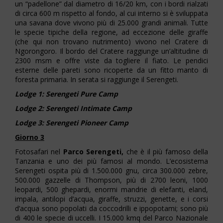
un “padellone” dal diametro di 16/20 km, con i bordi rialzati
di circa 600 m rispetto al fondo, al cui interno si è sviluppata
una savana dove vivono più di 25.000 grandi animali. Tutte
le specie tipiche della regione, ad eccezione delle giraffe
(che qui non trovano nutrimento) vivono nel Cratere di
Ngorongoro. Il bordo del Cratere raggiunge un’altitudine di
2300 msm e offre viste da togliere il fiato. Le pendici
esterne delle pareti sono ricoperte da un fitto manto di
foresta primaria. In serata si raggiunge il Serengeti.
Lodge 1: Serengeti Pure Camp
Lodge 2: Serengeti Intimate Camp
Lodge 3: Serengeti Pioneer Camp
Giorno 3
Fotosafari nel
Parco Serengeti,
che è il più famoso della
Tanzania e uno dei più famosi al mondo. L’ecosistema
Serengeti ospita più di 1.500.000 gnu, circa 300.000 zebre,
500.000 gazzelle di Thompson, più di 2700 leoni, 1000
leopardi, 500 ghepardi, enormi mandrie di elefanti, eland,
impala, antilopi d’acqua, giraffe, struzzi, genette, e i corsi
d’acqua sono popolati da coccodrilli e ippopotami; sono più
di 400 le specie di uccelli. I 15.000 kmq del Parco Nazionale