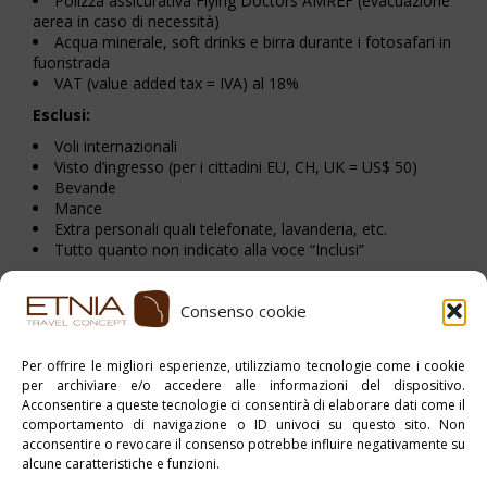
Polizza assicurativa Flying Doctors AMREF (evacuazione
aerea in caso di necessità)
Acqua minerale, soft drinks e birra durante i fotosafari in
fuoristrada
VAT (value added tax = IVA) al 18%
Esclusi:
Voli internazionali
Visto d’ingresso (per i cittadini EU, CH, UK = US$ 50)
Bevande
Mance
Extra personali quali telefonate, lavanderia, etc.
Tutto quanto non indicato alla voce “Inclusi”
Consenso cookie
Stampa PDF
Per offrire le migliori esperienze, utilizziamo tecnologie come i cookie
per archiviare e/o accedere alle informazioni del dispositivo.
Pubblicato in:
myAfrica
,
Tanzania
Acconsentire a queste tecnologie ci consentirà di elaborare dati come il
comportamento di navigazione o ID univoci su questo sito. Non
Tag:
Tour Individuale
acconsentire o revocare il consenso potrebbe influire negativamente su
alcune caratteristiche e funzioni.