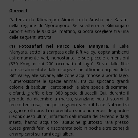
Giorno 1
Partenza da Kilimanjaro Airport o da Arusha per Karatu,
nella regione di Ngorongoro. Se si atterra a Kilimanjaro
Airport entro le 9.00 del mattino, si potrà scegliere tra una
delle seguenti attività:
(1) Fotosafari nel Parco Lake Manyara
. Il Lake
Manyara, sotto la scarpata della Rift Valley, ospita ambienti
estremamente vari, nonostante le sue piccole dimensioni
(330 Kmq, di cui 200 occupati dal lago). Si va dalle fitte
foreste alimentate dalle risorgive che affiorano ai piedi della
Rift Valley, alle savane, alle zone acquitrinose a bordo lago.
Numerosissime le specie animali, tra cui spiccano grandi
colonie di babbuini, cercopitechi e altre specie di scimmie,
elefanti, giraffe e ben 380 specie di uccelli. Qui, durante il
periodo da dicembre a marzo, stanziano nutriti stormi di
fenicotteri rosa, che poi migrano verso il Lake Natron tra
giugno e ottobre. Tra i predatori sono numerosi i leopardi e
i leoni; questi ultimi, infastiditi dall’umidità del terreno e dagli
insetti, hanno acquisito l’abitudine (piuttosto rara presso
questi grandi felini e riscontrata solo in poche altre zone) di
arrampicarsi sui rami degli alberi.