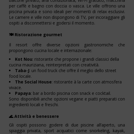
balcone privato, aria condizionata, Wi-Fi gratuito, macchina
per caffè e bagno con doccia o vasca. Le ville offrono una
piscina privata e sono ideali per momenti di relax esclusivi.
Le camere e ville non dispongono di TV, per incoraggiare gli
ospiti a disconnettersi e godersi il momento.
🍽️ Ristorazione gourmet
Il resort offre diverse opzioni gastronomiche che
propongono cucina locale e internazionale:
Kot Nou
: ristorante che propone i grandi classici della
cucina mauriziana, reinterpretati con creatività.
Taba-J
: un food truck che offre il meglio dello street
food locale.
The Social House
: ristorante à la carte con atmosfera
vivace.
Papaya
: bar a bordo piscina con snack e cocktail.
Sono disponibili anche opzioni vegane e piatti preparati con
ingredienti locali e freschi.
🌊 Attività e benessere
Gli ospiti possono godere di due piscine all’aperto, una
spiaggia privata, sport acquatici come snorkeling, kayak,