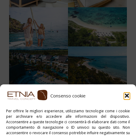
Consenso cookie
Stampa PDF
Per offrire le migliori esperienze, utilizziamo tecnologie come i cookie
per archiviare e/o accedere alle informazioni del dispositivo.
Pubblicato in:
Mauritius
,
myAfrica
Acconsentire a queste tecnologie ci consentirà di elaborare dati come il
comportamento di navigazione o ID univoci su questo sito. Non
Tag:
Hotel
,
Hotel 4*
acconsentire o revocare il consenso potrebbe influire negativamente su