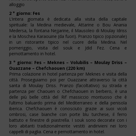
alloggio
2 ° giorno: Fes
L’intera giornata è dedicata alla visita della capitale
spirituale: la Medina medievale, Attarine o Bou Anania
Medersa, la fontana Nejjarine, il Mausoleo di Moulay Idriss
e la Moschea Karaouine (da fuori). Pranzo tipico (opzionale)
in un ristorante tipico nel cuore della Medina. Nel
pomeriggio, visita del souk e Jdid Fez. Cena e
pernottamento in hotel.
3 ° giorno: Fes – Meknes – Volubilis – Moulay Driss –
Ouazzane – Chefchaouen (220 km)
Prima colazione in hotel partenza per Meknes e visita della
città. Proseguiamo poi per Ouazzane attraverso la città
santa di Moulay Driss. Pranzo (facoltativo) su strada e
partenza per Chaouen o Chefchaouen in berbero, è una
delle più belle città del Rif massiccio montuoso che è
l’ultimo baluardo prima del Mediterraneo e della penisola
iberica. Chefchaouen è conosciuto grazie ai suoi vicoli
ombrosi, case bianche con porte blu turchese, il ferro
battuto e finestre di piastrella. I souk sono decorate con i
loro abitanti tradizionalmente vestiti andirivieni nei loro
cappelli di paglia. Cena e pernottamento in hotel.