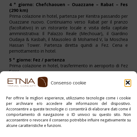
4 ° giorno: Chefchaouen – Ouazzane – Rabat – Fes
(290 km)
Prima colazione in hotel, partenza per Kenitra passando per
Ouazzane nuovo. Continuiamo verso Rabat per il pranzo
(facoltativo) in un ristorante locale e visita della capitale
amministrativa: Il Palazzo Reale (Mechouar), il Giardino
Oudaya & Kasbah, il Mausoleo di Mohamed V, la Moschea
Hassan Tower. Partenza diretta quindi a Fez. Cena e
pernottamento in hotel.
5 ° giorno: Fez / partenza
Prima colazione in hotel, trasferimento in aeroporto di Fez
Saiss
Consenso cookie
Stampa PDF
Per offrire le migliori esperienze, utilizziamo tecnologie come i cookie
per archiviare e/o accedere alle informazioni del dispositivo.
Pubblicato in:
Marocco
,
myAfrica
Acconsentire a queste tecnologie ci consentirà di elaborare dati come il
comportamento di navigazione o ID univoci su questo sito. Non
Tag:
Tour di Gruppo
acconsentire o revocare il consenso potrebbe influire negativamente su
alcune caratteristiche e funzioni.