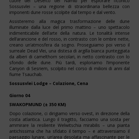
cuore del Deserto del Namib per esplorare l’iconico
Sossusvlei – una regione di straordinaria bellezza con
imponenti dune rosse scolpite dal tempo e dal vento.
Assisteremo alla magica trasformazione delle dune
illuminate dalla luce del primo mattino – uno spettacolo
indimenticabile dell’arte della natura. Le tonalità intense
dell’arancione e del rosso, in contrasto con le ombre nette,
creano un’atmosfera da sogno. Proseguiamo poi verso il
surreale Dead Vlei, una distesa di argilla bianca punteggiata
da alberi di camelthorn secolari, in netto contrasto con lo
sfondo delle dune. Più tardi, esploriamo l’imponente
Canyon di Sesriem, scolpito nel corso di milioni di anni dal
fiume Tsauchab.
Sossusvlei Lodge – Colazione, Cena
Giorno 04
SWAKOPMUND (± 350 KM)
Dopo colazione, ci dirigiamo verso ovest, in direzione della
costa atlantica. Lungo il tragitto, facciamo una sosta per
ammirare la resiliente Welwitschia mirabilis – una pianta
antichissima che ha sfidato il tempo – e attraversiamo il
paesaggio lunare, un’area desolata ma affascinante per le