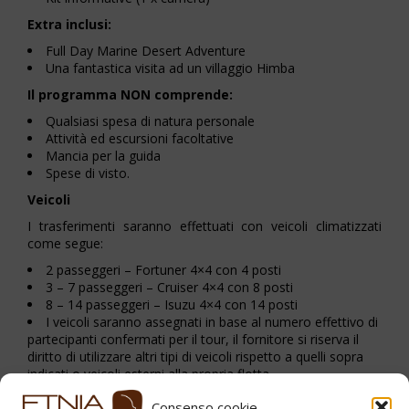
Extra inclusi:
Full Day Marine Desert Adventure
Una fantastica visita ad un villaggio Himba
Il programma NON comprende:
Qualsiasi spesa di natura personale
Attività ed escursioni facoltative
Mancia per la guida
Spese di visto.
Veicoli
I trasferimenti saranno effettuati con veicoli climatizzati
come segue:
2 passeggeri – Fortuner 4×4 con 4 posti
3 – 7 passeggeri – Cruiser 4×4 con 8 posti
8 – 14 passeggeri – Isuzu 4×4 con 14 posti
I veicoli saranno assegnati in base al numero effettivo di
partecipanti confermati per il tour, il fornitore si riserva il
diritto di utilizzare altri tipi di veicoli rispetto a quelli sopra
indicati o veicoli esterni alla propria flotta
Consenso cookie