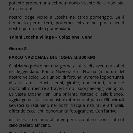
potente promemoria del patrimonio vivente della Namibia.
Arriviamo al
nostro lodge vicino a Etosha nel tardo pomeriggio. Se il
tempo lo permetterà, potremo entrare nel parco per il
nostro primo safari pomeridiano.
Taleni Etosha Village – Colazione, Cena
Giorno 8
PARCO NAZIONALE DI ETOSHA (± 300 KM)
Ci alziamo presto per una giornata intera di avventura safari
nel leggendario Parco Nazionale di Etosha (a bordo del
nostro veicolo). Con un po’ di fortuna, avremo l’opportunità
di avvistare elefanti, leoni, giraffe, rinoceronti, zebre e
molto altro mentre attraversiamo i suoi paesaggi variopinti.
La vasta Etosha Pan, una brillante distesa di sale bianco,
aggiunge un fascino quasi ultraterreno al parco. Gli animali
selvatici si radunano nei pozzi d’acqua naturali e artificiali,
offrendo eccellenti opportunità fotografiche. Con l’arrivo
della sera, torniamo al lodge per raccontarci storie sotto il
cielo stellato africano.