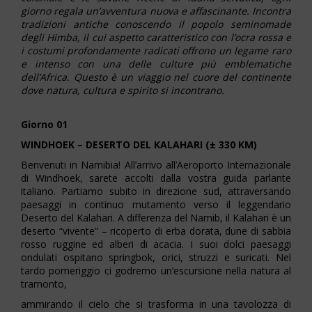
giorno regala un’avventura nuova e affascinante. Incontra
tradizioni antiche conoscendo il popolo seminomade
degli Himba, il cui aspetto caratteristico con l’ocra rossa e
i costumi profondamente radicati offrono un legame raro
e intenso con una delle culture più emblematiche
dell’Africa. Questo è un viaggio nel cuore del continente
dove natura, cultura e spirito si incontrano.
Giorno 01
WINDHOEK – DESERTO DEL KALAHARI (± 330 KM)
Benvenuti in Namibia! All’arrivo all’Aeroporto Internazionale
di Windhoek, sarete accolti dalla vostra guida parlante
italiano. Partiamo subito in direzione sud, attraversando
paesaggi in continuo mutamento verso il leggendario
Deserto del Kalahari. A differenza del Namib, il Kalahari è un
deserto “vivente” – ricoperto di erba dorata, dune di sabbia
rosso ruggine ed alberi di acacia. I suoi dolci paesaggi
ondulati ospitano springbok, orici, struzzi e suricati. Nel
tardo pomeriggio ci godremo un’escursione nella natura al
tramonto,
ammirando il cielo che si trasforma in una tavolozza di