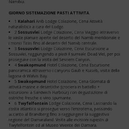
Namibia.
GIORNO SISTEMAZIONE PASTI ATTIVITA
1
Kalahari
Anib Lodge Colazione, Cena Attività
naturalistica a cura del Lodge.
2
Sossusvlei
Lodge Colazione, Cena Viaggio attraverso
le vaste pianure aperte del deserto del Namib meridionale e
i monti Tiras fino al deserto del Namib centrale.
3
Sossusvlei
Lodge Colazione, Cena Escursione a
Sossuvlei, raggiungendo a piedi il surreale Dead Vlei, per poi
proseguire con la visita del Sesriem Canyon.
4
Swakopmund
Hotel Colazione, Cena Escursione
panoramica attraverso i canyons Gaub e Kuiseb, visita della
lagona di Walvis Bay.
5
Swakopmund
Hotel Colazione, Cena Giornata di
attività marine e desertiche (crociera in battello +
escursione a Sandwich Harbour) con degustazione di
ostriche fresche e vino spumante.
6
Twyfelfontein
Lodge Colazione, Cena Lasciando la
costa atlantica si prosegue verso l’entroterra, passando
accanto al Brandberg fino a raggiungere la suggestiva
regione del Damaraland. Visita alle incisioni rupestri di
Twyfelfontein ed al Museo Vivente dei Damara.