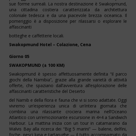
sue forme surreali. La nostra destinazione è Swakopmund,
una cittadina costiera caratterizzata da architettura
coloniale tedesca e da una piacevole brezza oceanica. Il
pomeriggio è a disposizione per rilassarsi o esplorare le
affascinanti
botteghe e caffetterie locali.
Swakopmund Hotel – Colazione, Cena
Giorno 05
SWAKOPMUND (± 100 KM)
Swakopmund è spesso affettuosamente definita “il parco
giochi della Namibia”, grazie alla grande varietà di attività
offerte, che spaziano dall’avventura all’esplorazione delle
affascinanti caratteristiche del Deserto
del Namib e della flora e fauna che vi si sono adattate. Oggi
vivremo un’esperienza unica di un’intera giornata che
combina una rilassante crociera marina nell’Oceano
Atlantico con un’emozionante escursione in 4×4 a Sandwich
Harbour. La mattina inizia con un tour in catamarano da
Walvis Bay alla ricerca dei “Big 5 marini” — balene, delfini,
foche, pesci luna e tartarughe — il tutto accompagnato da