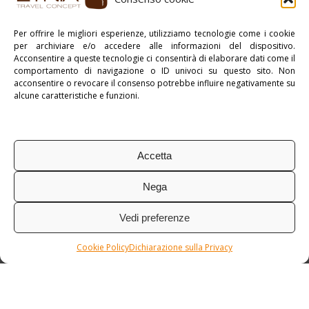
Stampa PDF
Per offrire le migliori esperienze, utilizziamo tecnologie come i cookie
per archiviare e/o accedere alle informazioni del dispositivo.
Pubblicato in:
myAfrica
,
Namibia
Acconsentire a queste tecnologie ci consentirà di elaborare dati come il
comportamento di navigazione o ID univoci su questo sito. Non
Tag:
Tour di Gruppo
acconsentire o revocare il consenso potrebbe influire negativamente su
alcune caratteristiche e funzioni.
Accetta
Nega
Vedi preferenze
Cookie Policy
Dichiarazione sulla Privacy