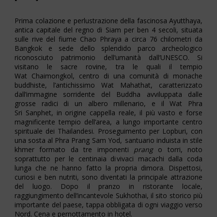
Prima colazione e perlustrazione della fascinosa Ayutthaya,
antica capitale del regno di Siam per ben 4 secoli, situata
sulle rive del fiume Chao Phraya a circa 76 chilometri da
Bangkok e sede dello splendido parco archeologico
riconosciuto patrimonio dell’umanità dall’UNESCO. Si
visitano le sacre rovine, tra le quali il tempio
Wat Chaimongkol, centro di una comunità di monache
buddhiste, l’antichissimo Wat Mahathat, caratterizzato
dall’immagine sorridente del Buddha avviluppata dalle
grosse radici di un albero millenario, e il Wat Phra
Sri Sanphet, in origine cappella reale, il più vasto e forse
magnificente tempio dell’area, a lungo importante centro
spirituale dei Thailandesi. Proseguimento per Lopburi, con
una sosta al Phra Prang Sam Yod, santuario induista in stile
khmer formato da tre imponenti
prang
o torri, noto
soprattutto per le centinaia di vivaci macachi dalla coda
lunga che ne hanno fatto la propria dimora. Dispettosi,
curiosi e ben nutriti, sono diventati la principale attrazione
del luogo. Dopo il pranzo in ristorante locale,
raggiungimento dell’incantevole Sukhothai, il sito storico più
importante del paese, tappa obbligata di ogni viaggio verso
Nord. Cena e pernottamento in hotel.