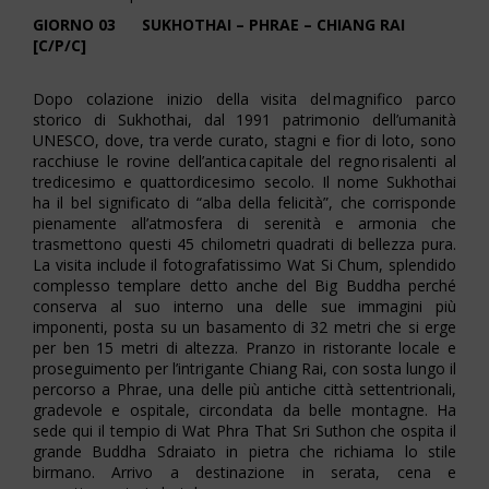
GIORNO 03 SUKHOTHAI – PHRAE – CHIANG RAI
[C/P/C]
Dopo colazione inizio della visita del magnifico parco
storico di Sukhothai, dal 1991 patrimonio dell’umanità
UNESCO, dove, tra verde curato, stagni e fior di loto, sono
racchiuse le rovine dell’antica capitale del regno risalenti al
tredicesimo e quattordicesimo secolo. Il nome Sukhothai
ha il bel significato di “alba della felicità”, che corrisponde
pienamente all’atmosfera di serenità e armonia che
trasmettono questi 45 chilometri quadrati di bellezza pura.
La visita include il fotografatissimo Wat Si Chum, splendido
complesso templare detto anche del Big Buddha perché
conserva al suo interno una delle sue immagini più
imponenti, posta su un basamento di 32 metri che si erge
per ben 15 metri di altezza. Pranzo in ristorante locale e
proseguimento per l’intrigante Chiang Rai, con sosta lungo il
percorso a Phrae, una delle più antiche città settentrionali,
gradevole e ospitale, circondata da belle montagne. Ha
sede qui il tempio di Wat Phra That Sri Suthon che ospita il
grande Buddha Sdraiato in pietra che richiama lo stile
birmano. Arrivo a destinazione in serata, cena e