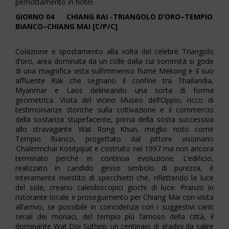
pernottamento in hotel.
GIORNO 04 CHIANG RAI -TRIANGOLO D’ORO–TEMPIO
BIANCO–CHIANG MAI [C/P/C]
Colazione e spostamento alla volta del celebre Triangolo
d’oro, area dominata da un colle dalla cui sommità si gode
di una magnifica vista sull’immenso fiume Mekong e il suo
affluente Rak che segnano il confine tra Thailandia,
Myanmar e Laos delineando una sorta di forma
geometrica. Visita del vicino Museo dell’Oppio, ricco di
testimonianze storiche sulla coltivazione e il commercio
della sostanza stupefacente, prima della sosta successiva
allo stravagante Wat Rong Khun, meglio noto come
Tempio Bianco, progettato dal pittore visionario
Chalermchai Kositpipat e costruito nel 1997 ma non ancora
terminato perché in continua evoluzione. L’edificio,
realizzato in candido gesso simbolo di purezza, è
interamente rivestito di specchietti che, riflettendo la luce
del sole, creano caleidoscopici giochi di luce. Pranzo in
ristorante locale e proseguimento per Chiang Mai con visita
all’arrivo, se possibile in coincidenza con i suggestivi canti
serali dei monaci, del tempio più famoso della città, il
dominante Wat Doi Suthep: un centinaio di gradini da salire