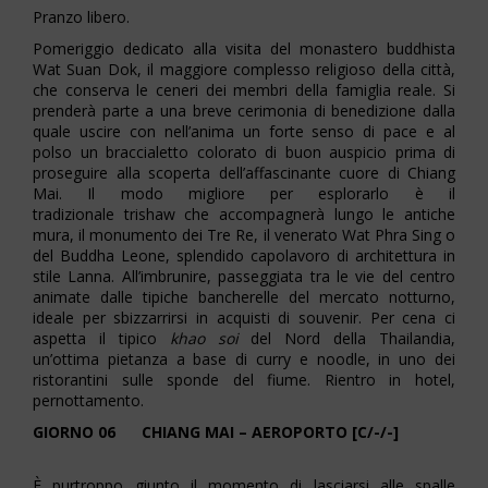
Pranzo libero.
Pomeriggio dedicato alla visita del monastero buddhista
Wat Suan Dok, il maggiore complesso religioso della città,
che conserva le ceneri dei membri della famiglia reale. Si
prenderà parte a una breve cerimonia di benedizione dalla
quale uscire con nell’anima un forte senso di pace e al
polso un braccialetto colorato di buon auspicio prima di
proseguire alla scoperta dell’affascinante cuore di Chiang
Mai. Il modo migliore per esplorarlo è il
tradizionale trishaw che accompagnerà lungo le antiche
mura, il monumento dei Tre Re, il venerato Wat Phra Sing o
del Buddha Leone, splendido capolavoro di architettura in
stile Lanna. All’imbrunire, passeggiata tra le vie del centro
animate dalle tipiche bancherelle del mercato notturno,
ideale per sbizzarrirsi in acquisti di souvenir. Per cena ci
aspetta il tipico
khao soi
del Nord della Thailandia,
un’ottima pietanza a base di curry e noodle, in uno dei
ristorantini sulle sponde del fiume. Rientro in hotel,
pernottamento.
GIORNO 06 CHIANG MAI – AEROPORTO [C/-/-]
È purtroppo giunto il momento di lasciarsi alle spalle