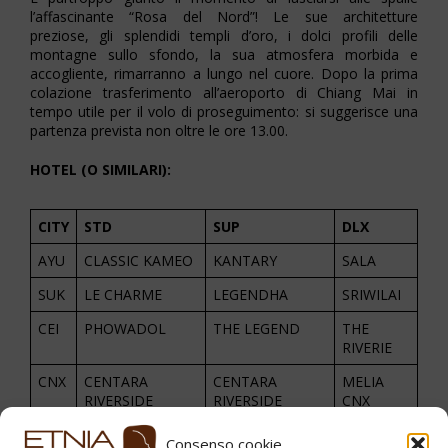
l’affascinante “Rosa del Nord”! Le sue architetture
preziose, gli splendidi templi d’oro, i dolci profili delle
montagne sullo sfondo, la sua atmosfera morbida e
accogliente, rimarranno a lungo nel cuore. Dopo la prima
colazione trasferimento all’aeroporto di Chiang Mai in
tempo utile per il volo di proseguimento: si suggerisce una
partenza prevista non oltre le ore 13.00.
HOTEL (O SIMILARI):
CITY
STD
SUP
DLX
AYU
CLASSIC KAMEO
KANTARY
SALA
SUK
LE CHARME
LEGENDHA
SRIWILAI
CEI
PHOWADOL
THE LEGEND
THE
RIVERIE
CNX
CENTARA
CENTARA
MELIA
RIVERSIDE
RIVERSIDE
CNX
Consenso cookie