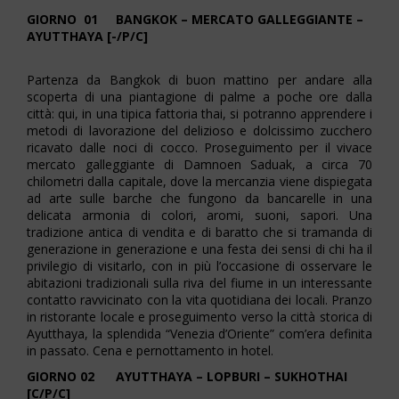
GIORNO 01 BANGKOK – MERCATO GALLEGGIANTE –
AYUTTHAYA [-/P/C]
Partenza da Bangkok di buon mattino per andare alla
scoperta di una piantagione di palme a poche ore dalla
città: qui, in una tipica fattoria thai, si potranno apprendere i
metodi di lavorazione del delizioso e dolcissimo zucchero
ricavato dalle noci di cocco. Proseguimento per il vivace
mercato galleggiante di Damnoen Saduak, a circa 70
chilometri dalla capitale, dove la mercanzia viene dispiegata
ad arte sulle barche che fungono da bancarelle in una
delicata armonia di colori, aromi, suoni, sapori. Una
tradizione antica di vendita e di baratto che si tramanda di
generazione in generazione e una festa dei sensi di chi ha il
privilegio di visitarlo, con in più l’occasione di osservare le
abitazioni tradizionali sulla riva del fiume in un interessante
contatto ravvicinato con la vita quotidiana dei locali. Pranzo
in ristorante locale e proseguimento verso la città storica di
Ayutthaya, la splendida “Venezia d’Oriente” com’era definita
in passato. Cena e pernottamento in hotel.
GIORNO 02 AYUTTHAYA – LOPBURI – SUKHOTHAI
[C/P/C]