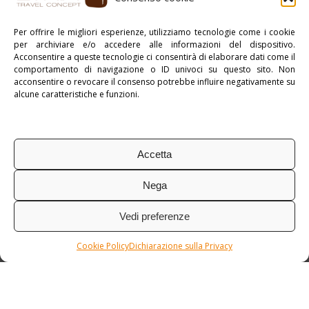
Stampa PDF
Per offrire le migliori esperienze, utilizziamo tecnologie come i cookie
per archiviare e/o accedere alle informazioni del dispositivo.
Pubblicato in:
myAsia
,
Thailandia
Acconsentire a queste tecnologie ci consentirà di elaborare dati come il
comportamento di navigazione o ID univoci su questo sito. Non
Tag:
Tour di Gruppo
acconsentire o revocare il consenso potrebbe influire negativamente su
alcune caratteristiche e funzioni.
Accetta
Nega
Vedi preferenze
Cookie Policy
Dichiarazione sulla Privacy