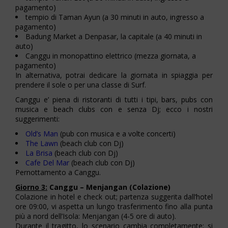
pagamento)
tempio di Taman Ayun (a 30 minuti in auto, ingresso a
pagamento)
Badung Market a Denpasar, la capitale (a 40 minuti in
auto)
Canggu in monopattino elettrico (mezza giornata, a
pagamento)
In alternativa, potrai dedicare la giornata in spiaggia per
prendere il sole o per una classe di Surf.
Canggu e’ piena di ristoranti di tutti i tipi, bars, pubs con
musica e beach clubs con e senza Dj; ecco i nostri
suggerimenti:
Old’s Man
(pub con musica e a volte concerti)
The Lawn
(beach club con Dj)
La Brisa
(beach club con Dj)
Cafe Del Mar
(beach club con Dj)
Pernottamento a Canggu.
Giorno 3:
Canggu – Menjangan (Colazione)
Colazione in hotel e check out; partenza suggerita dall’hotel
ore 09:00, vi aspetta un lungo trasferimento fino alla punta
più a nord dell’Isola: Menjangan (4-5 ore di auto).
Durante il tragitto, lo scenario cambia completamente: si