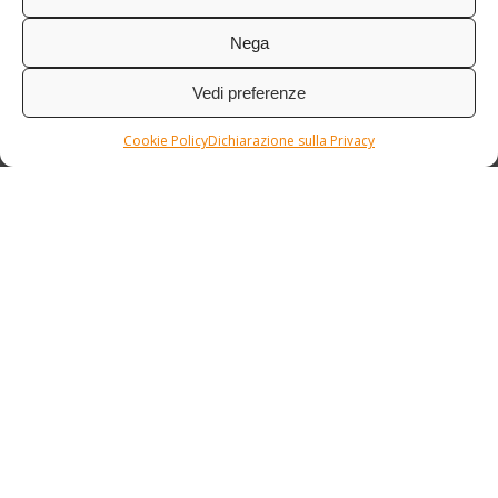
Nega
Vedi preferenze
Cookie Policy
Dichiarazione sulla Privacy
Condizioni / Assicurazione
Etnia Travel Academy
Privacy Policy
/
Cookie Policy