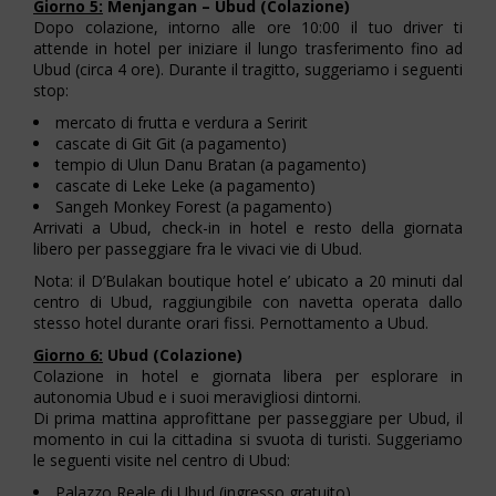
Giorno 5:
Menjangan – Ubud (Colazione)
Dopo colazione, intorno alle ore 10:00 il tuo driver ti
attende in hotel per iniziare il lungo trasferimento fino ad
Ubud (circa 4 ore). Durante il tragitto, suggeriamo i seguenti
stop:
mercato di frutta e verdura a Seririt
cascate di Git Git (a pagamento)
tempio di Ulun Danu Bratan (a pagamento)
cascate di Leke Leke (a pagamento)
Sangeh Monkey Forest (a pagamento)
Arrivati a Ubud, check-in in hotel e resto della giornata
libero per passeggiare fra le vivaci vie di Ubud.
Nota: il D’Bulakan boutique hotel e’ ubicato a 20 minuti dal
centro di Ubud, raggiungibile con navetta operata dallo
stesso hotel durante orari fissi. Pernottamento a Ubud.
Giorno 6:
Ubud (Colazione)
Colazione in hotel e giornata libera per esplorare in
autonomia Ubud e i suoi meravigliosi dintorni.
Di prima mattina approfittane per passeggiare per Ubud, il
momento in cui la cittadina si svuota di turisti. Suggeriamo
le seguenti visite nel centro di Ubud:
Palazzo Reale di Ubud (ingresso gratuito)