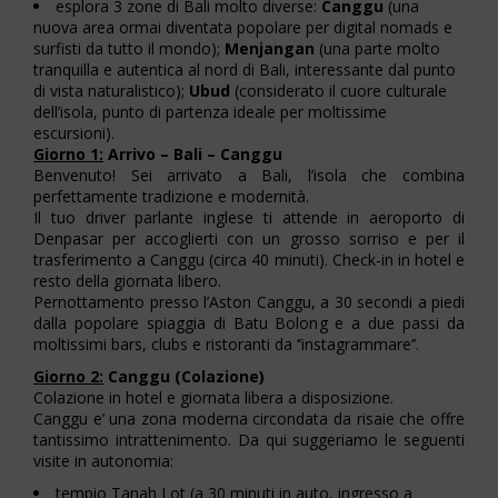
esplora 3 zone di Bali molto diverse:
Canggu
(una
nuova area ormai diventata popolare per digital nomads e
surfisti da tutto il mondo);
Menjangan
(una parte molto
tranquilla e autentica al nord di Bali, interessante dal punto
di vista naturalistico);
Ubud
(considerato il cuore culturale
dell’isola, punto di partenza ideale per moltissime
escursioni).
Giorno 1:
Arrivo – Bali – Canggu
Benvenuto! Sei arrivato a Bali, l’isola che combina
perfettamente tradizione e modernità.
Il tuo driver parlante inglese ti attende in aeroporto di
Denpasar per accoglierti con un grosso sorriso e per il
trasferimento a Canggu (circa 40 minuti). Check-in in hotel e
resto della giornata libero.
Pernottamento presso l’Aston Canggu, a 30 secondi a piedi
dalla popolare spiaggia di Batu Bolong e a due passi da
moltissimi bars, clubs e ristoranti da ‘’instagrammare’’.
Giorno 2:
Canggu (Colazione)
Colazione in hotel e giornata libera a disposizione.
Canggu e’ una zona moderna circondata da risaie che offre
tantissimo intrattenimento. Da qui suggeriamo le seguenti
visite in autonomia:
tempio Tanah Lot (a 30 minuti in auto, ingresso a