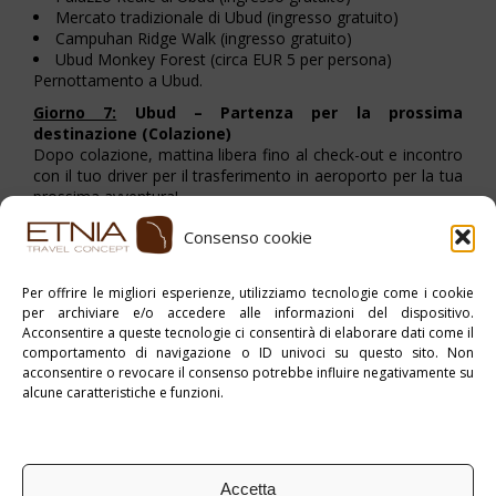
Mercato tradizionale di Ubud (ingresso gratuito)
Campuhan Ridge Walk (ingresso gratuito)
Ubud Monkey Forest (circa EUR 5 per persona)
Pernottamento a Ubud.
Giorno 7:
Ubud – Partenza per la prossima
destinazione (Colazione)
Dopo colazione, mattina libera fino al check-out e incontro
con il tuo driver per il trasferimento in aeroporto per la tua
prossima avventura!
Consenso cookie
Stampa PDF
Per offrire le migliori esperienze, utilizziamo tecnologie come i cookie
per archiviare e/o accedere alle informazioni del dispositivo.
Pubblicato in:
Indonesia
,
myAsia
Acconsentire a queste tecnologie ci consentirà di elaborare dati come il
comportamento di navigazione o ID univoci su questo sito. Non
Tag:
Tour Individuale
acconsentire o revocare il consenso potrebbe influire negativamente su
alcune caratteristiche e funzioni.
Accetta