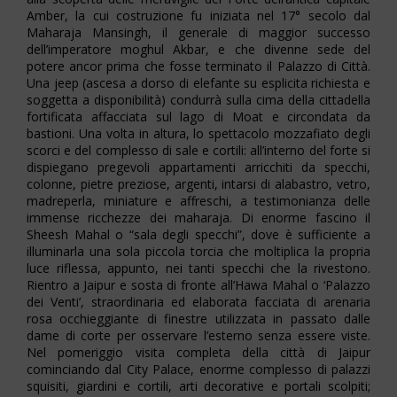
Amber, la cui costruzione fu iniziata nel 17° secolo dal
Maharaja Mansingh, il generale di maggior successo
dell’imperatore moghul Akbar, e che divenne sede del
potere ancor prima che fosse terminato il Palazzo di Città.
Una jeep (ascesa a dorso di elefante su esplicita richiesta e
soggetta a disponibilità) condurrà sulla cima della cittadella
fortificata affacciata sul lago di Moat e circondata da
bastioni. Una volta in altura, lo spettacolo mozzafiato degli
scorci e del complesso di sale e cortili: all’interno del forte si
dispiegano pregevoli appartamenti arricchiti da specchi,
colonne, pietre preziose, argenti, intarsi di alabastro, vetro,
madreperla, miniature e affreschi, a testimonianza delle
immense ricchezze dei maharaja. Di enorme fascino il
Sheesh Mahal o “sala degli specchi”, dove è sufficiente a
illuminarla una sola piccola torcia che moltiplica la propria
luce riflessa, appunto, nei tanti specchi che la rivestono.
Rientro a Jaipur e sosta di fronte all’Hawa Mahal o ‘Palazzo
dei Venti’, straordinaria ed elaborata facciata di arenaria
rosa occhieggiante di finestre utilizzata in passato dalle
dame di corte per osservare l’esterno senza essere viste.
Nel pomeriggio visita completa della città di Jaipur
cominciando dal City Palace, enorme complesso di palazzi
squisiti, giardini e cortili, arti decorative e portali scolpiti;