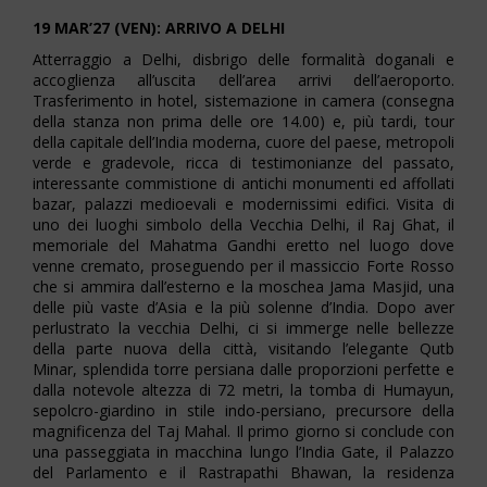
19 MAR’27 (VEN): ARRIVO A DELHI
Atterraggio a Delhi, disbrigo delle formalità doganali e
accoglienza all’uscita dell’area arrivi dell’aeroporto.
Trasferimento in hotel, sistemazione in camera (consegna
della stanza non prima delle ore 14.00) e, più tardi, tour
della capitale dell’India moderna, cuore del paese, metropoli
verde e gradevole, ricca di testimonianze del passato,
interessante commistione di antichi monumenti ed affollati
bazar, palazzi medioevali e modernissimi edifici. Visita di
uno dei luoghi simbolo della Vecchia Delhi, il Raj Ghat, il
memoriale del Mahatma Gandhi eretto nel luogo dove
venne cremato, proseguendo per il massiccio Forte Rosso
che si ammira dall’esterno e la moschea Jama Masjid, una
delle più vaste d’Asia e la più solenne d’India. Dopo aver
perlustrato la vecchia Delhi, ci si immerge nelle bellezze
della parte nuova della città, visitando l’elegante Qutb
Minar, splendida torre persiana dalle proporzioni perfette e
dalla notevole altezza di 72 metri, la tomba di Humayun,
sepolcro-giardino in stile indo-persiano, precursore della
magnificenza del Taj Mahal. Il primo giorno si conclude con
una passeggiata in macchina lungo l’India Gate, il Palazzo
del Parlamento e il Rastrapathi Bhawan, la residenza