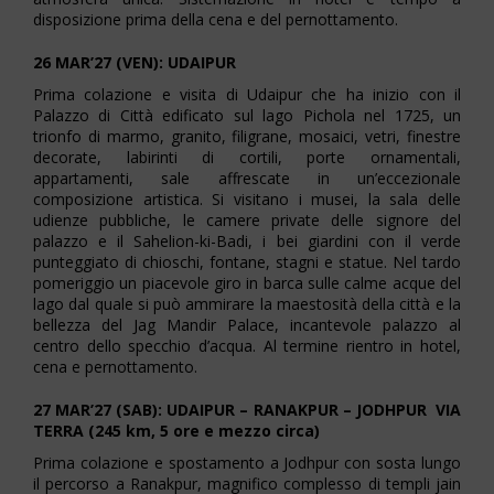
disposizione prima della cena e del pernottamento.
26 MAR’27 (VEN): UDAIPUR
Prima colazione e visita di Udaipur che ha inizio con il
Palazzo di Città edificato sul lago Pichola nel 1725, un
trionfo di marmo, granito, filigrane, mosaici, vetri, finestre
decorate, labirinti di cortili, porte ornamentali,
appartamenti, sale affrescate in un’eccezionale
composizione artistica. Si visitano i musei, la sala delle
udienze pubbliche, le camere private delle signore del
palazzo e il Sahelion-ki-Badi, i bei giardini con il verde
punteggiato di chioschi, fontane, stagni e statue. Nel tardo
pomeriggio un piacevole giro in barca sulle calme acque del
lago dal quale si può ammirare la maestosità della città e la
bellezza del Jag Mandir Palace, incantevole palazzo al
centro dello specchio d’acqua. Al termine rientro in hotel,
cena e pernottamento.
27 MAR’27 (SAB): UDAIPUR – RANAKPUR – JODHPUR VIA
TERRA (245 km, 5 ore e mezzo circa)
Prima colazione e spostamento a Jodhpur con sosta lungo
il percorso a Ranakpur, magnifico complesso di templi jain