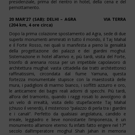
presidenziale, prima del rientro in hotel, della cena e del
pernottamento.
20 MAR’27 (SAB): DELHI – AGRA VIA TERRA
(204 km, 4 ore circa)
Dopo la prima colazione spostamento ad Agra, sede di due
superbi monumenti ammirati in tutto il mondo, il Taj Mahal
e il Forte Rosso, nei quali si manifesta a pieno la genialità
della progettazione dei palazzi e dei giardini moghul.
Sistemazione in hotel all’arrivo e, più tardi, visita del Forte,
trionfo di arenaria rossa per un irripetibile capolavoro di
architettura mughal: vasta cittadella dai tratti architettonici
raffinatissimi, circondata dal fiume Yamuna, questa
fortezza monumentale stupisce con la maestosità delle
mura, i padiglioni di marmo bianco, i soffitti azzurro e oro,
le anticamere dei bagni reali adorni di specchi. Più tardi,
all’ora del tramonto, quando i raggi rosati lo avvolgono di
un velo di irrealtà, visita dello stupefacente Taj Mahal
(chiuso il venerdi), il misterioso “palazzo di perla tra i giardini
e i canali”. Perfetto da qualsiasi angolatura, candido e
irreale, leggiadro e lieve nonostante l’imponenza, è un
monumento all’amore eterno: fu infatti fatto erigere nel 17°
secolo dall’imperatore moghul Shah Jahan in memoria