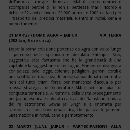
dell’adorata moglie Mumtaz Mahal prematuramente
scomparsa perché di lei non si perdesse mai il ricordo e
richiese 22 anni di lavoro, 20.000 uomini e 1000 elefanti per
il trasporto dei preziosi materiali. Rientro in hotel, cena e
pernottamento.
21 MAR’27 (DOM): AGRA – JAIPUR VIA TERRA
(238 km, 5 ore circa)
Dopo la prima colazione partenza da Agra con visita lungo
il percorso della splendida e desolata Fatehpur Sikri,
suggestiva città fantasma che ha la grandiosità di una
capitale e la suggestione di un sogno. Finemente disegnata
con palazzi, sale, logge, colonne, padiglioni, giardini, cortili e
una scintillante moschea, fu presto abbandonata per motivi
non del tutto chiari, forse per mancanza d’acqua o per
mossa strategica dell’imperatore Akbar nei suoi piani di
conquista territoriale. Al termine della visita proseguimento
per Jaipur, esotica e colorata capitale del Rajasthan fondata
dal re astronomo Sawai Jai Singh II e rinomata per
l’armonica disposizione urbanistica, i bei palazzi, le gemme.
Sistemazione in hotel, cena e pernottamento.
22 MAR’27 (LUN): JAIPUR – PARTECIPAZIONE ALLA