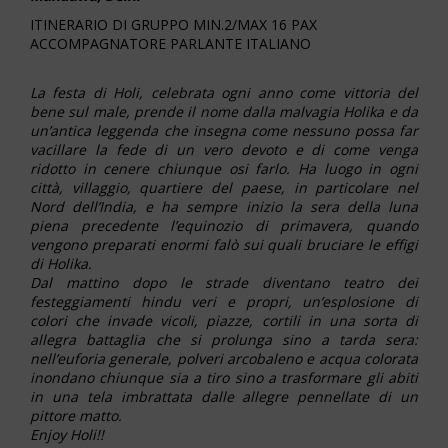
ITINERARIO DI GRUPPO MIN.2/MAX 16 PAX
ACCOMPAGNATORE PARLANTE ITALIANO
La festa di Holi, celebrata ogni anno come vittoria del
bene sul male, prende il nome dalla malvagia Holika e da
un’antica leggenda che insegna come nessuno possa far
vacillare la fede di un vero devoto e di come venga
ridotto in cenere chiunque osi farlo. Ha luogo in ogni
città, villaggio, quartiere del paese, in particolare nel
Nord dell’India, e ha sempre inizio la sera della luna
piena precedente l’equinozio di primavera, quando
vengono preparati enormi falò sui quali bruciare le effigi
di Holika.
Dal mattino dopo le strade diventano teatro dei
festeggiamenti hindu veri e propri, un’esplosione di
colori che invade vicoli, piazze, cortili in una sorta di
allegra battaglia che si prolunga sino a tarda sera:
nell’euforia generale, polveri arcobaleno e acqua colorata
inondano chiunque sia a tiro sino a trasformare gli abiti
in una tela imbrattata dalle allegre pennellate di un
pittore matto.
Enjoy Holi!!