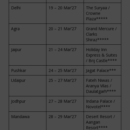
Delhi
19 – 20 Mar’27
The Suryaa /
Crowne
Plaza*****
Agra
20 – 21 Mar’27
Grand Mercure /
Clarks
Shiraz*****
Jaipur
21 – 24 Mar’27
Holiday Inn
Express & Suites
/ Brij Castle****
Pushkar
24 – 25 Mar’27
Jagat Palace***
Udaipur
25 – 27 Mar’27
Fateh Niwas /
Aranya Vilas /
Daulatgarh****
Jodhpur
27 – 28 Mar’27
Indana Palace /
Novotel****
Mandawa
28 – 29 Mar’27
Desert Resort /
Aangan
Resort****