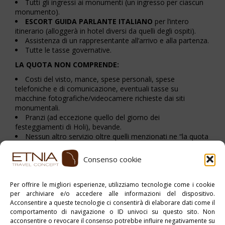
Tutti gli ingressi ai monumenti (un ingresso per ciascun
monumento).
ESCORT GUIDA PARLANTE ITALIANO
per l’intero
itinerario (alloggerà in hotel diversi da quelli degli ospiti).
Assistenza di un rappresentante all’arrivo e alla partenza.
Tutte le tasse governative.
LA QUOTA NON COMPRENDE:
Costi del visto, mance, spese personali, spese
telefoniche e di comunicazione, eventuali tasse su
macchine fotografiche/videocamere richieste dai siti
monumentali.
Pranzi (ad eccezione quello del giorno dei
festeggiamenti di Holi), bevande.
Nessun altro servizio oltre quelli menzionati ne “la quota
comprende”.
Consenso cookie
Stampa PDF
Per offrire le migliori esperienze, utilizziamo tecnologie come i cookie
per archiviare e/o accedere alle informazioni del dispositivo.
Pubblicato in:
India
,
myAsia
Acconsentire a queste tecnologie ci consentirà di elaborare dati come il
comportamento di navigazione o ID univoci su questo sito. Non
Tag:
Tour di Gruppo
acconsentire o revocare il consenso potrebbe influire negativamente su