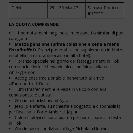
Delhi
29 – 30 Mar’27
Sarovar Portico
Iris****
LA QUOTA COMPRENDE:
11 pernottamenti negli hotel menzionati o similari di pari
categoria
Mezza pensione (prima colazione e cena a menu
fisso/buffet)
. Pranzi prenotabili con supplemento indicato
in tabella (in ristoranti locali o in altri hotel).
1 pranzo speciale nel giorno dei festeggiamenti di Holi
con snack e incluse bevande alcoliche (birra indiana e
whisky) e non.
Accoglienza tradizionale di benvenuto all’arrivo
all’aeroporto di Delhi.
Tutti i trasferimenti e le visite in veicolo con aria
condizionata e autista.
Giro in tuk rickshaw ad Agra.
Jeep (o elefante, su richiesta e soggetto a disponibilità)
per l’ascesa al Forte Amber di Jaipur.
Colori biologici e kurta pijama per partecipare alla festa
di Holi.
Giro in barca condivisa sul lago Pichola a Udaipur