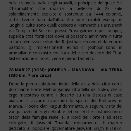
nella tranquilla valle degli Aravalli, il principale del quale è il
‘Chaumukha‟ che mostra la bellezza di 29 sale
splendidamente scolpite e sostenute da 1444 colonne,
tutte diverse l’una dall’altra. Altri due mirabili esempi di
luoghi di culto sono quelli dedicati a Neminath e Parsvanath
e il Tempio del Sole nei pressi. Proseguimento per Jodhpur,
superba città fortificata dove si possono ammirare in tutta
la loro pienezza i colori del Rajasthan: circondati da enormi
bastioni, gli impressionanti edifici di Jodhpur sono in
ammaliante contrasto con l’oro del vicino deserto del Thar.
Sistemazione in hotel, cena e pernottamento.
28 MAR’27 (DOM): JODHPUR – MANDAWA VIA TERRA
(330 km, 7 ore circa)
Dopo la prima colazione, inizio della visita della città con il
dominante Forte Mehrangarh(la cittadella del Sole), che si
erge maestoso contro il deserto su una distesa di case
bianche e azzurre evocando lo spirito dei Rathores di
Marwa, il locale clan Rajput dominante. A seguire, visita dei
vari palazzi dai fregi delicati e dei musei che custodiscono i
tesori della famiglia reale, e, a Nord del Forte e ad esso
collegato, il Jaswant Thanda, monumento di marmo
dedicato al popolare governatore Jaswant Singh II (1878-