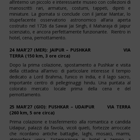
all’interno un piccolo e interessante museo con collezioni di
manoscritti rari, armature, costumi, tappeti, dipinti e
miniature. La giornata si conclude con il Jantar Mantar, lo
stupefacente osservatorio astronomico all’aria aperta
costruito nel 1726 da Sawai Jai Singh, il Maharaja di Jaipur
scienziato, e ancora perfettamente funzionante. Rientro in
hotel, cena, pernottamento.
24
MAR’27 (MER): JAIPUR – PUSHKAR VIA
TERRA (150 km, 3 ore circa)
Dopo la prima colazione, spostamento a Pushkar e visita
della cittadina all’arrivo: di particolare interesse il tempio
dedicato a Lord Brahma, l’unico in India, e il lago sacro,
importante centro di pellegrinaggi hindu. Una puntata al
colorato mercato locale prima della cena e del
pernottamento.
25 MAR’27 (GIO): PUSHKAR – UDAIPUR VIA TERRA
(260 km, 5 ore circa)
Prima colazione e trasferimento alla romantica e candida
Udaipur, palazzi da favola, vicoli quieti, fortezze arroccate
che ricordano antiche battaglie, laghi, mosaici, marmi,
atmosfera unica. Sistemazione in hotel e tempo a