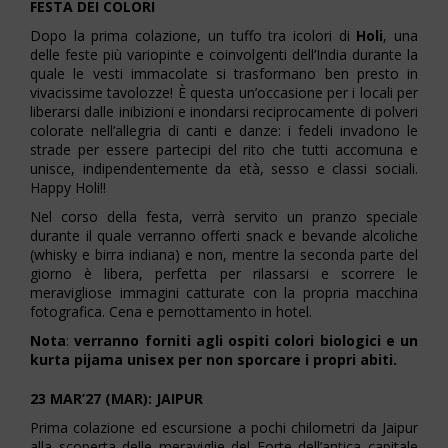
FESTA DEI COLORI
Dopo la prima colazione, un tuffo tra icolori di
Holi
, una
delle feste più variopinte e coinvolgenti dell’India durante la
quale le vesti immacolate si trasformano ben presto in
vivacissime tavolozze! È questa un’occasione per i locali per
liberarsi dalle inibizioni e inondarsi reciprocamente di polveri
colorate nell’allegria di canti e danze: i fedeli invadono le
strade per essere partecipi del rito che tutti accomuna e
unisce, indipendentemente da età, sesso e classi sociali.
Happy Holi!!
Nel corso della festa, verrà servito un pranzo speciale
durante il quale verranno offerti snack e bevande alcoliche
(whisky e birra indiana) e non, mentre la seconda parte del
giorno è libera, perfetta per rilassarsi e scorrere le
meravigliose immagini catturate con la propria macchina
fotografica. Cena e pernottamento in hotel.
Nota
:
verranno forniti agli ospiti colori biologici e un
kurta pijama unisex per non sporcare i propri abiti.
23 MAR’27 (MAR): JAIPUR
Prima colazione ed escursione a pochi chilometri da Jaipur
alla scoperta delle meraviglie del Forte dell’antica capitale