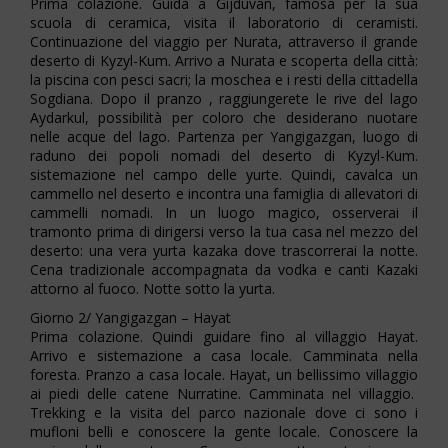
Prima colazione. Guida a Gijduvan, famosa per la sua
scuola di ceramica, visita il laboratorio di ceramisti.
Continuazione del viaggio per Nurata, attraverso il grande
deserto di Kyzyl-Kum. Arrivo a Nurata e scoperta della città:
la piscina con pesci sacri; la moschea e i resti della cittadella
Sogdiana. Dopo il pranzo , raggiungerete le rive del lago
Aydarkul, possibilità per coloro che desiderano nuotare
nelle acque del lago. Partenza per Yangigazgan, luogo di
raduno dei popoli nomadi del deserto di Kyzyl-Kum.
sistemazione nel campo delle yurte. Quindi, cavalca un
cammello nel deserto e incontra una famiglia di allevatori di
cammelli nomadi. In un luogo magico, osserverai il
tramonto prima di dirigersi verso la tua casa nel mezzo del
deserto: una vera yurta kazaka dove trascorrerai la notte.
Cena tradizionale accompagnata da vodka e canti Kazaki
attorno al fuoco. Notte sotto la yurta.
Giorno 2/ Yangigazgan – Hayat
Prima colazione. Quindi guidare fino al villaggio Hayat.
Arrivo e sistemazione a casa locale. Camminata nella
foresta. Pranzo a casa locale. Hayat, un bellissimo villaggio
ai piedi delle catene Nurratine. Camminata nel villaggio.
Trekking e la visita del parco nazionale dove ci sono i
mufloni belli e conoscere la gente locale. Conoscere la