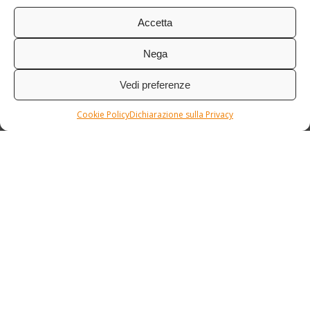
Accetta
Nega
Vedi preferenze
Cookie Policy
Dichiarazione sulla Privacy
Condizioni / Assicurazione
Etnia Travel Academy
Privacy Policy
/
Cookie Policy