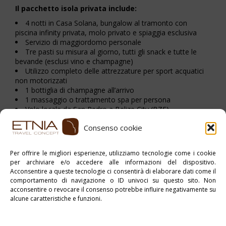
Il pacchetto isola privata include:
4 notti in Casa Solana, bungalow al tramonto con
piscina infinity privata, molo privato e spiaggia esclusiva
Servizio di maggiordomo personale
Tre pasti su misura al giorno, tutti gli snack e tutte le
bevande (esclusi vino e champagne)
Utilizzo completo delle attrezzature per sport acquatici
non motorizzati
1 bottiglia di champagne all’arrivo
1 massaggio o trattamento spa per persona
Volo locale da San Pedro a Belize City (BZE)
Consenso cookie
Stampa PDF
Per offrire le migliori esperienze, utilizziamo tecnologie come i cookie
per archiviare e/o accedere alle informazioni del dispositivo.
Pubblicato in:
Belize
,
myCentralAmerica
Acconsentire a queste tecnologie ci consentirà di elaborare dati come il
comportamento di navigazione o ID univoci su questo sito. Non
Tag:
Tour Individuale
acconsentire o revocare il consenso potrebbe influire negativamente su
alcune caratteristiche e funzioni.