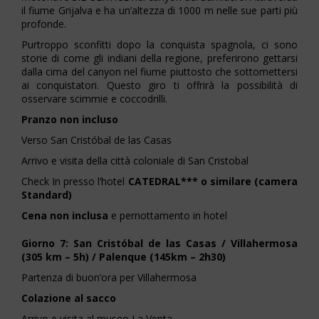
il fiume Grijalva e ha un’altezza di 1000 m nelle sue parti più
profonde.
Purtroppo sconfitti dopo la conquista spagnola, ci sono
storie di come gli indiani della regione, preferirono gettarsi
dalla cima del canyon nel fiume piuttosto che sottomettersi
ai conquistatori. Questo giro ti offrirà la possibilità di
osservare scimmie e coccodrilli.
Pranzo non incluso
Verso San Cristóbal de las Casas
Arrivo e visita della città coloniale di San Cristobal
Check In presso l’hotel
CATEDRAL*** o similare (camera
Standard)
Cena non inclusa
e pernottamento in hotel
Giorno 7: San Cristóbal de las Casas / Villahermosa
(305 km – 5h) / Palenque (145km – 2h30)
Partenza di buon’ora per Villahermosa
Colazione al sacco
Arrivo e visita al museo La Venta.