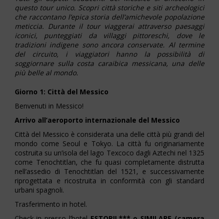
questo tour unico. Scopri città storiche e siti archeologici
che raccontano l’epica storia dell’amichevole popolazione
meticcia. Durante il tour viaggerai attraverso paesaggi
iconici, punteggiati da villaggi pittoreschi, dove le
tradizioni indigene sono ancora conservate. Al termine
del circuito, i viaggiatori hanno la possibilità di
soggiornare sulla costa caraibica messicana, una delle
più belle al mondo.
Giorno 1: Città del Messico
Benvenuti in Messico!
Arrivo all’aeroporto internazionale del Messico
Città del Messico è considerata una delle città più grandi del
mondo come Seoul e Tokyo. La città fu originariamente
costruita su un’isola del lago Texcoco dagli Aztechi nel 1325
come Tenochtitlan, che fu quasi completamente distrutta
nell’assedio di Tenochtitlan del 1521, e successivamente
riprogettata e ricostruita in conformità con gli standard
urbani spagnoli.
Trasferimento in hotel.
Check-in presso l’hotel
ESTORIL*** o SIMILARE (camera