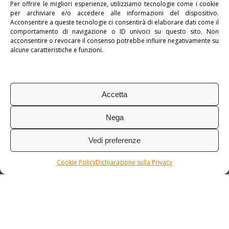
Per offrire le migliori esperienze, utilizziamo tecnologie come i cookie
per archiviare e/o accedere alle informazioni del dispositivo.
Pubblicato in:
Messico
,
myCentralAmerica
Acconsentire a queste tecnologie ci consentirà di elaborare dati come il
comportamento di navigazione o ID univoci su questo sito. Non
Tag:
Tour di Gruppo
acconsentire o revocare il consenso potrebbe influire negativamente su
alcune caratteristiche e funzioni.
Accetta
Nega
Vedi preferenze
Cookie Policy
Dichiarazione sulla Privacy