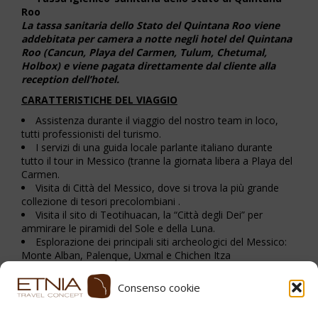
Roo
La tassa sanitaria dello Stato del Quintana Roo viene
addebitata per camera a notte negli hotel del Quintana
Roo (Cancun, Playa del Carmen, Tulum, Chetumal,
Holbox) e viene pagata direttamente dal cliente alla
reception dell’hotel.
CARATTERISTICHE DEL VIAGGIO
Assistenza durante il viaggio del nostro team in loco,
tutti professionisti del turismo.
I servizi di una guida locale parlante italiano durante
tutto il tour in Messico (tranne la giornata libera a Playa del
Carmen.
Visita di Città del Messico, dove si trova la più grande
collezione di tesori precolombiani .
Visita il sito di Teotihuacan, la “Città degli Dei” per
ammirare le piramidi del Sole e della Luna.
Esplorazione dei principali siti archeologici del Messico:
Monte Alban, Palenque, Uxmal e Chichen Itza
Consenso cookie
Stampa PDF