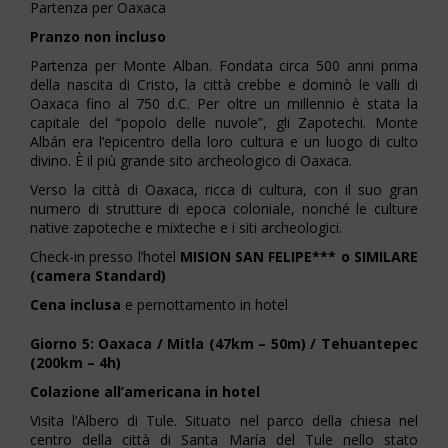
Partenza per Oaxaca
Pranzo non incluso
Partenza per Monte Alban. Fondata circa 500 anni prima
della nascita di Cristo, la città crebbe e dominò le valli di
Oaxaca fino al 750 d.C. Per oltre un millennio è stata la
capitale del “popolo delle nuvole”, gli Zapotechi. Monte
Albán era l’epicentro della loro cultura e un luogo di culto
divino. È il più grande sito archeologico di Oaxaca.
Verso la città di Oaxaca, ricca di cultura, con il suo gran
numero di strutture di epoca coloniale, nonché le culture
native zapoteche e mixteche e i siti archeologici.
Check-in presso l’hotel
MISION SAN FELIPE*** o SIMILARE
(camera Standard)
Cena inclusa
e pernottamento in hotel
Giorno 5: Oaxaca / Mitla (47km – 50m) / Tehuantepec
(200km – 4h)
Colazione all’americana in hotel
Visita l’Albero di Tule. Situato nel parco della chiesa nel
centro della città di Santa María del Tule nello stato