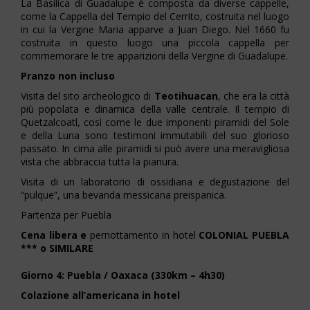
La Basilica di Guadalupe è composta da diverse cappelle,
come la Cappella del Tempio del Cerrito, costruita nel luogo
in cui la Vergine Maria apparve a Juan Diego. Nel 1660 fu
costruita in questo luogo una piccola cappella per
commemorare le tre apparizioni della Vergine di Guadalupe.
Pranzo non incluso
Visita del sito archeologico di
Teotihuacan
, che era la città
più popolata e dinamica della valle centrale. Il tempio di
Quetzalcoatl, così come le due imponenti piramidi del Sole
e della Luna sono testimoni immutabili del suo glorioso
passato. In cima alle piramidi si può avere una meravigliosa
vista che abbraccia tutta la pianura.
Visita di un laboratorio di ossidiana e degustazione del
“pulque”, una bevanda messicana preispanica.
Partenza per Puebla
Cena libera e
pernottamento in hotel
COLONIAL PUEBLA
*** o SIMILARE
Giorno 4: Puebla / Oaxaca (330km – 4h30)
Colazione all’americana in hotel