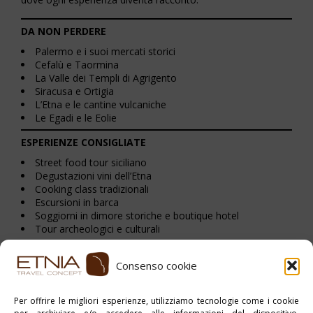
DA NON PERDERE
Palermo e i suoi mercati storici
Cefalù e Taormina
La Valle dei Templi di Agrigento
Siracusa e Ortigia
L’Etna e le cantine vulcaniche
Le Egadi e le Eolie
ESPERIENZE CONSIGLIATE
Street food tour siciliano
Degustazioni vini dell’Etna
Cooking class tradizionali
Escursioni in barca
Soggiorni in dimore storiche e boutique hotel
Tour archeologici e culturali
Consenso cookie
Stampa PDF
Per offrire le migliori esperienze, utilizziamo tecnologie come i cookie