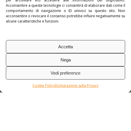
per archiviare e/o accedere alle informazioni del dispositivo.
Pubblicato in:
myItalianExperience
,
Sicilia
Acconsentire a queste tecnologie ci consentirà di elaborare dati come il
comportamento di navigazione o ID univoci su questo sito. Non
Tag:
Info
acconsentire o revocare il consenso potrebbe influire negativamente su
alcune caratteristiche e funzioni.
Accetta
Nega
Vedi preferenze
Cookie Policy
Dichiarazione sulla Privacy