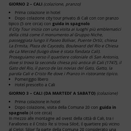
GIORNO 2 – CALI
(colazione, pranzo)
Prima colazione in hotel
Dopo colazione city tour privato di Cali con con pranzo
tipico (5 ore circa) con
guida in spagnolo
Il City Tour inizia con una visita ai luoghi più emblematici
della città come il monumento al Gruppo Niche,
passeggiata lungo il Paseo Bolívar, Puente Ortíz, chiesa
La Ermita, Plaza de Caycedo, Boulevard del Río e Chiesa
de La Merced (luogo dove è stata fondata Cali).
Proseguiamo verso il quartiere coloniale di San Antonio,
dove si trova la seconda chiesa più antica di Cali (1747), il
Gato del Rio, il parco de las novias del Gato, Gatto, la
parola Cali e Cristo Re dove i Pranzo in ristorante tipico.
Pomeriggio libero
Hotel prescelto a Cali
GIORNO 3 – CALI (
DA MARTEDI’ A SABATO
)
(colazione)
Prima colazione in hotel
Dopo colazione, visita della Comuna 20 con
guida in
spagnolo
(4 ore circa)
In mezzo alle montagne ad ovest della città di Cali, tra i
Farallones e il Cristo Re si trova Siloé, il quartiere più vicino
al Cielo!. Siloe’ fa parte della Comuna 20 considerato una