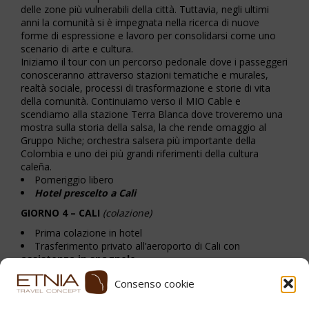
delle zone più vulnerabili della città. Tuttavia, negli ultimi
anni la comunità si è impegnata nella ricerca di nuove
forme di espressione e lavoro per consolidarsi come uno
scenario di arte e cultura.
Iniziamo il tour con un percorso pedonale dove i passeggeri
conosceranno attraverso stazioni tematiche e murales,
realtà sociale, processi di trasformazione e storie di vita
della comunità. Continuiamo verso il MIO Cable e
scendiamo alla stazione Terra Blanca dove troveremo una
mostra sulla storia della salsa, la che rende omaggio al
Gruppo Niche; orchestra salsera più importante della
Colombia e uno dei più grandi riferimenti della cultura
caleña.
Pomeriggio libero
Hotel prescelto a Cali
GIORNO 4 – CALI
(colazione)
Prima colazione in hotel
Trasferimento privato all’aeroporto di Cali con
assistenza
in
spagnolo
Consenso cookie
Stampa PDF