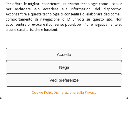
Per offrire le migliori esperienze, utilizziamo tecnologie come i cookie
per archiviare e/o accedere alle informazioni del dispositivo.
Pubblicato in:
Colombia
,
myLatinAmerica
Acconsentire a queste tecnologie ci consentirà di elaborare dati come il
comportamento di navigazione o ID univoci su questo sito. Non
Tag:
Tour Individuale
acconsentire o revocare il consenso potrebbe influire negativamente su
alcune caratteristiche e funzioni.
Accetta
Nega
Vedi preferenze
Cookie Policy
Dichiarazione sulla Privacy