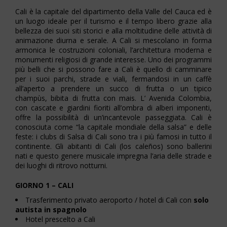
Cali è la capitale del dipartimento della Valle del Cauca ed è
un luogo ideale per il turismo e il tempo libero grazie alla
bellezza dei suoi siti storici e alla moltitudine delle attività di
animazione diurna e serale. A Cali si mescolano in forma
armonica le costruzioni coloniali, l’architettura moderna e
monumenti religiosi di grande interesse. Uno dei programmi
più belli che si possono fare a Cali è quello di camminare
per i suoi parchi, strade e viali, fermandosi in un caffè
all’aperto a prendere un succo di frutta o un tipico
champùs, bibita di frutta con mais. L’ Avenida Colombia,
con cascate e giardini fioriti all’ombra di alberi imponenti,
offre la possibilità di un’incantevole passeggiata. Cali è
conosciuta come “la capitale mondiale della salsa” e delle
feste: i clubs di Salsa di Cali sono tra i più famosi in tutto il
continente. Gli abitanti di Cali (los caleños) sono ballerini
nati e questo genere musicale impregna l’aria delle strade e
dei luoghi di ritrovo notturni.
GIORNO 1 – CALI
Trasferimento privato aeroporto / hotel di Cali con
solo
autista
in spagnolo
Hotel prescelto a Cali