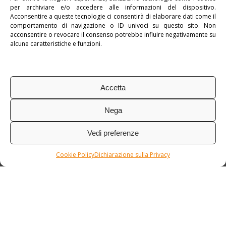
per archiviare e/o accedere alle informazioni del dispositivo.
Pubblicato in:
Argentina
,
myLatinAmerica
Acconsentire a queste tecnologie ci consentirà di elaborare dati come il
comportamento di navigazione o ID univoci su questo sito. Non
Tag:
Tour di Gruppo
,
Tour Individuale
acconsentire o revocare il consenso potrebbe influire negativamente su
alcune caratteristiche e funzioni.
Accetta
Nega
Vedi preferenze
Cookie Policy
Dichiarazione sulla Privacy