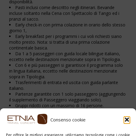
disponibilità.
Pasti inclusi come descritto negli itinerari. Bevande
incluse soltanto nella Cena con Spettacolo di Tango ed i
pranzi al sacco.
Early check-in con prima colazione in orario dello stesso
giorno 1,
Early breakfast per i programmi i cui voli richiesti siano
molto presto. Nota: si tratta di una prima colazione
continentale basica.
Da 1 a 5 passeggeri con guida locale bilingue italiano,
eccetto nelle destinazioni menzionate sopra in Tipologia.
Con 6 e più passeggeri si garantisce il programma solo
in lingua italiana, eccetto nelle destinazioni menzionate
sopra in Tipologia.
Trasferimenti di entrata ed uscita con guida parlante
italiano.
Partenze garantite con 1 solo passeggero (aggiungendo
il supplemento di Passeggero viaggiando solo).
Gruppi ridotti con un massimo di 16 persone.
Consenso cookie
Stampa PDF
Per offrire le migliori esperienze, utilizziamo tecnologie come i cookie