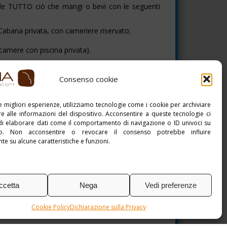
clude TUTTO ciò che mangi o bevi con le seguenti
Cabana privata, con cameriere riservato;
e camere con piscina privata).
Stampa PDF
Consenso cookie
le migliori esperienze, utilizziamo tecnologie come i cookie per archiviare
e alle informazioni del dispositivo. Acconsentire a queste tecnologie ci
di elaborare dati come il comportamento di navigazione o ID univoci su
to. Non acconsentire o revocare il consenso potrebbe influire
e su alcune caratteristiche e funzioni.
ccetta
Nega
Vedi preferenze
Cookie Policy
Dichiarazione sulla Privacy