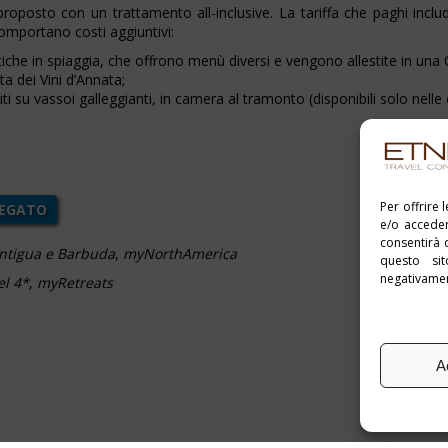
 proposto con un trattamento all-inclusive. La tariffa che paghi in
omportano costi aggiuntivi:
che in spiaggia, che offrono menù diversi e vengono allestite in una 
rta dei Vini d’Annata;
viti su vassoi galleggianti, in camera al tramonto (disponibili solo nell
Per offrire 
LEGATO
e/o acceder
consentirà 
ntigua e Barbuda
,
myNorthAmerica
questo si
negativament
el 4*
,
myRetreats
A