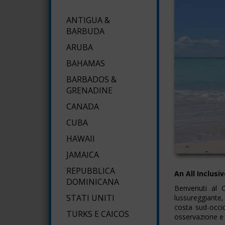
ANTIGUA &
BARBUDA
ARUBA
BAHAMAS
BARBADOS &
GRENADINE
CANADA
CUBA
HAWAII
JAMAICA
REPUBBLICA
An All Inclusi
DOMINICANA
Benvenuti al 
STATI UNITI
lussureggiante, 
costa sud-occid
TURKS E CAICOS
osservazione e d