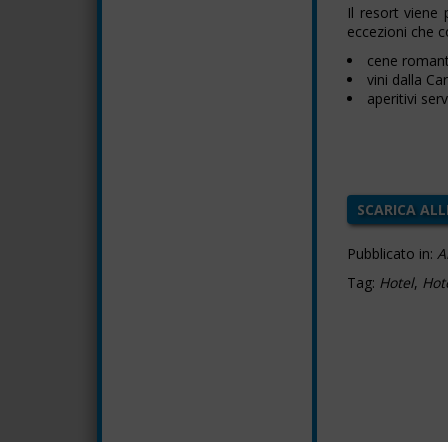
Il resort viene
eccezioni che c
cene romanti
vini dalla Ca
aperitivi ser
SCARICA AL
Pubblicato in:
A
Tag:
Hotel
,
Hot