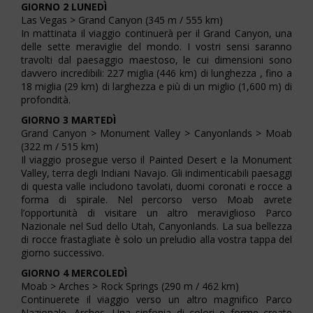
GIORNO 2 LUNEDÌ
Las Vegas > Grand Canyon (345 m / 555 km)
In mattinata il viaggio continuerà per il Grand Canyon, una
delle sette meraviglie del mondo. I vostri sensi saranno
travolti dal paesaggio maestoso, le cui dimensioni sono
davvero incredibili: 227 miglia (446 km) di lunghezza , fino a
18 miglia (29 km) di larghezza e più di un miglio (1,600 m) di
profondità.
GIORNO 3 MARTEDÌ
Grand Canyon > Monument Valley > Canyonlands > Moab
(322 m / 515 km)
Il viaggio prosegue verso il Painted Desert e la Monument
Valley, terra degli Indiani Navajo. Gli indimenticabili paesaggi
di questa valle includono tavolati, duomi coronati e rocce a
forma di spirale. Nel percorso verso Moab avrete
l’opportunità di visitare un altro meraviglioso Parco
Nazionale nel Sud dello Utah, Canyonlands. La sua bellezza
di rocce frastagliate è solo un preludio alla vostra tappa del
giorno successivo.
GIORNO 4 MERCOLEDÌ
Moab > Arches > Rock Springs (290 m / 462 km)
Continuerete il viaggio verso un altro magnifico Parco
Nazionale, Arches. Una sinfonia di colori e forme create