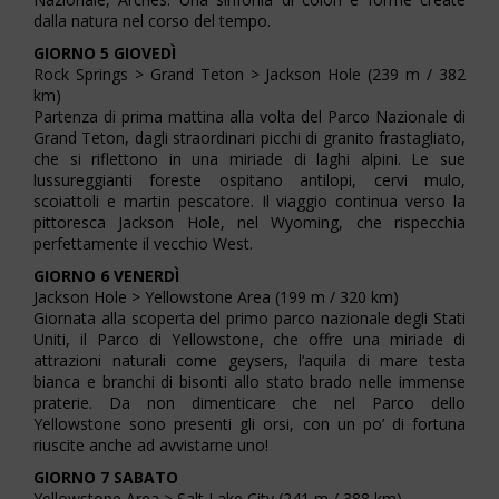
dalla natura nel corso del tempo.
GIORNO 5 GIOVEDÌ
Rock Springs > Grand Teton > Jackson Hole (239 m / 382
km)
Partenza di prima mattina alla volta del Parco Nazionale di
Grand Teton, dagli straordinari picchi di granito frastagliato,
che si riflettono in una miriade di laghi alpini. Le sue
lussureggianti foreste ospitano antilopi, cervi mulo,
scoiattoli e martin pescatore. Il viaggio continua verso la
pittoresca Jackson Hole, nel Wyoming, che rispecchia
perfettamente il vecchio West.
GIORNO 6 VENERDÌ
Jackson Hole > Yellowstone Area (199 m / 320 km)
Giornata alla scoperta del primo parco nazionale degli Stati
Uniti, il Parco di Yellowstone, che offre una miriade di
attrazioni naturali come geysers, l’aquila di mare testa
bianca e branchi di bisonti allo stato brado nelle immense
praterie. Da non dimenticare che nel Parco dello
Yellowstone sono presenti gli orsi, con un po’ di fortuna
riuscite anche ad avvistarne uno!
GIORNO 7 SABATO
Yellowstone Area > Salt Lake City (241 m / 388 km)