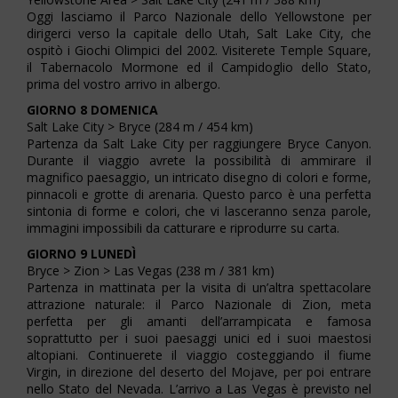
Oggi lasciamo il Parco Nazionale dello Yellowstone per
dirigerci verso la capitale dello Utah, Salt Lake City, che
ospitò i Giochi Olimpici del 2002. Visiterete Temple Square,
il Tabernacolo Mormone ed il Campidoglio dello Stato,
prima del vostro arrivo in albergo.
GIORNO 8 DOMENICA
Salt Lake City > Bryce (284 m / 454 km)
Partenza da Salt Lake City per raggiungere Bryce Canyon.
Durante il viaggio avrete la possibilità di ammirare il
magnifico paesaggio, un intricato disegno di colori e forme,
pinnacoli e grotte di arenaria. Questo parco è una perfetta
sintonia di forme e colori, che vi lasceranno senza parole,
immagini impossibili da catturare e riprodurre su carta.
GIORNO 9 LUNEDÌ
Bryce > Zion > Las Vegas (238 m / 381 km)
Partenza in mattinata per la visita di un’altra spettacolare
attrazione naturale: il Parco Nazionale di Zion, meta
perfetta per gli amanti dell’arrampicata e famosa
soprattutto per i suoi paesaggi unici ed i suoi maestosi
altopiani. Continuerete il viaggio costeggiando il fiume
Virgin, in direzione del deserto del Mojave, per poi entrare
nello Stato del Nevada. L’arrivo a Las Vegas è previsto nel