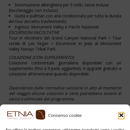
Sistemazione alberghiera per 9 notti, tasse incluse
(facchinaggio non incluso).
Guida e pullman con aria condizionata per tutta la durata
del tour (eccetto trasferimenti).
Ingressi: Monument Valley e Parchi Nazionali.
ESCURSIONI FACOLTATIVE
Tour in elicottero del Grand Canyon National Park > Tour
serale di Las Vegas > Escursione in jeep al Monument
Valley Navajo Tribal Park.
COLAZIONE (CON SUPPLEMENTO)
Colazione continentale giornaliera disponibile con un
supplemento (fino a 9 pasti aggiuntivi), e upgrade gratuito a
colazione all’Americana quando disponibile.
Dipendendo dalle normative sanitarie in atto al momento
del viaggio alcune colazioni e cene potrebbero essere al
sacco o eliminate dal programma.
Consenso cookie
Stampa PDF
Per offrire le migliori esperienze, utilizziamo tecnologie come i cookie