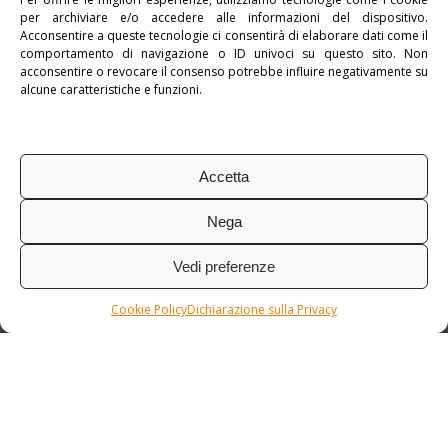
per archiviare e/o accedere alle informazioni del dispositivo.
Pubblicato in:
myNorthAmerica
,
Stati Uniti
Acconsentire a queste tecnologie ci consentirà di elaborare dati come il
comportamento di navigazione o ID univoci su questo sito. Non
Tag:
Tour di Gruppo
acconsentire o revocare il consenso potrebbe influire negativamente su
alcune caratteristiche e funzioni.
Accetta
Nega
Vedi preferenze
Cookie Policy
Dichiarazione sulla Privacy