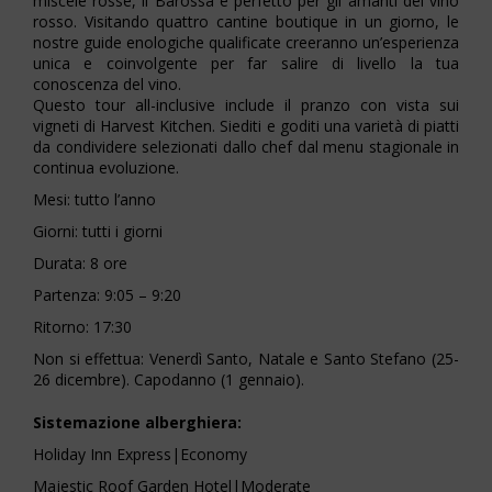
miscele rosse, il Barossa è perfetto per gli amanti del vino
rosso. Visitando quattro cantine boutique in un giorno, le
nostre guide enologiche qualificate creeranno un’esperienza
unica e coinvolgente per far salire di livello la tua
conoscenza del vino.
Questo tour all-inclusive include il pranzo con vista sui
vigneti di Harvest Kitchen. Siediti e goditi una varietà di piatti
da condividere selezionati dallo chef dal menu stagionale in
continua evoluzione.
Mesi: tutto l’anno
Giorni: tutti i giorni
Durata: 8 ore
Partenza: 9:05 – 9:20
Ritorno: 17:30
Non si effettua: Venerdì Santo, Natale e Santo Stefano (25-
26 dicembre). Capodanno (1 gennaio).
Sistemazione alberghiera:
Holiday Inn Express|Economy
Majestic Roof Garden Hotel|Moderate