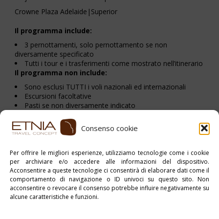
Crowne Plaza Adelaide|Superior
Il programma include:
3 pernottamenti, solo pernottamento se non
diversamente specificato
Tutti i tour e i trasferimenti come mostrato nell’itinerario
Il programma non include:
Sono esclusi TUTTI i voli nazionali ed internazionali
Escursioni facoltative
Pasti se non diversamente indicato
Consenso cookie
Stampa PDF
Per offrire le migliori esperienze, utilizziamo tecnologie come i cookie
per archiviare e/o accedere alle informazioni del dispositivo.
Pubblicato in:
Australia
,
myOceania
Acconsentire a queste tecnologie ci consentirà di elaborare dati come il
comportamento di navigazione o ID univoci su questo sito. Non
Tag:
Tour di Gruppo
acconsentire o revocare il consenso potrebbe influire negativamente su
alcune caratteristiche e funzioni.