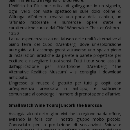
piani immerso tra i vigneti di Mourvèdre.
L’edificio ha l’illusione ottica di galleggiare in un vigneto,
ogni livello con viste spettacolari sulle dolci colline di
Willunga. All’interno troverai una porta della cantina, un
raffinato ristorante e numerose opere d’arte e
caratteristiche curate dal Chief Winemaker Chester Osborn.
13:30
La tua esperienza inizia nel Museo delle realtà alternative al
piano terra del Cubo d’Arenberg, dove un’esplorazione
autoguidata ti accompagnerà attraverso uno spazio pieno
di installazioni artistiche da parete a parete progettate per
eccitare e risvegliare i tuoi sensi. Tutti i tour sono assistiti
dall’applicazione per smartphone d’Arenberg “The
Alternative Realities Museum” – si consiglia il download
anticipato.
L’ingresso al museo è gratuito per tutti gli ospiti con
un’esperienza prenotata in anticipo, è sufficiente
comunicare al concierge il numero di prenotazione all’arrivo.
Small Batch Wine Tours|Uncork the Barossa
Assaggia alcuni dei migliori vini che la regione ha da offrire,
evitando la folla con il nostro gruppo molto piccolo.
Conosciuto per la produzione di sostanziosi Shiraz e