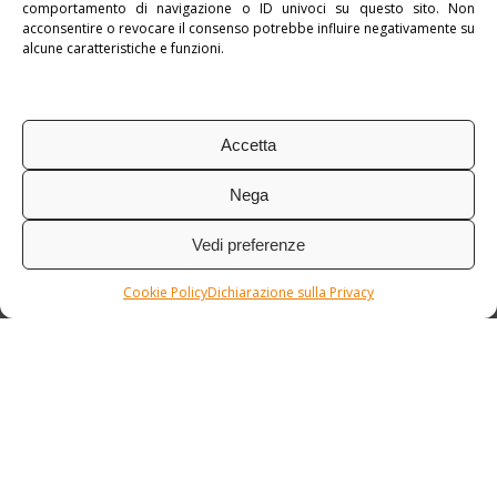
comportamento di navigazione o ID univoci su questo sito. Non
Tag:
Hotel
acconsentire o revocare il consenso potrebbe influire negativamente su
alcune caratteristiche e funzioni.
Accetta
Nega
Vedi preferenze
Cookie Policy
Dichiarazione sulla Privacy