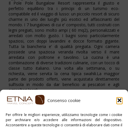
Il Pole Pole Bungalow Resort rappresenta il giusto e
perfetto equilibrio tra i principi di un turismo eco-
compatibile ed il viaggio di lusso: un piccolo resort di sicuro
charme in uno dei luoghi più esotici ed affascinanti del
mondo. I 7 bungalows di cui e’ composto, tutti costruiti con
legni pregiati, sono molto ampi ( 60 mq2), personalizzati e
arredati con molto gusto. I bagni sono particolarmente
spaziosi, con doppi lavandini e docce formato gigante.
Tutta la biancheria e’ di qualità pregiata. Ogni camera
possiede una spaziosa veranda rivolta verso il mare
arredata con poltrone e tavolino. La cucina è una
combinazione di diverse tradizioni culinarie, con un tocco di
classe tutto italiano. Una volta alla settimana, o su
richiesta, viene servita la cena tipica swahili.La maggior
parte dei prodotti offerti, viene acquistata direttamente
sull’isola in modo da dar beneficio ai pescatori e agli
agricoltori locali.
Consenso cookie
Stampa PDF
Per offrire le migliori esperienze, utilizziamo tecnologie come i cookie
per archiviare e/o accedere alle informazioni del dispositivo.
Pubblicato in:
Mafia Island
,
myAfrica
,
Senza categoria
Acconsentire a queste tecnologie ci consentirà di elaborare dati come il