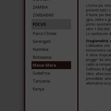
L’icona più no
ZAMBIA
presenti tutti i 
ZIMBABWE
Il fiume più fam
(gnu, zebre e ga
FOCUS
primo spostame
oltre 1.300.000
Parco Chobe
Lo spettacolo de
Stagionalità,
Serengeti
L’altitudine che
Namibia
termometro rar
Il clima tropic
Botswana
piogge” da otto
caldo la temper
Masai Mara
Dall’inizio di l
Sudafrica
Oltre all’eccez
prevedibile arr
Tanzania
alternativa un 
Kenya