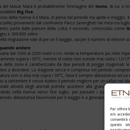
ta del Masai Mara è probabilmente l’immagine del
leone
, di cui si
cosiddetti
Big Five
.
oso della riserva è il Mara, in piena nel periodo tra aprile e maggio. I
zzelle) provenienti dal confinante Parco Serengheti nei mesi tra luglio 
nto parte dalle pianure della Loita; il secondo, conosciuto come
G
 gnu e 200.000 zebre.
lla migrazione vale di per se il viaggio, sia per il numero di erbivori sia
 quando andare
 varia dai 1500 ai 2200 metri s.l.m. rende la temperatura più mite rispe
amente supera i 30°C, mentre di notte non scende mai sotto i 12/13
ale della zona è caratterizzato da due periodi di piogge stagionali: l
bre a dicembre. La stagione secca è compresa nel periodo compreso 
atura non si alza mai sopra i 30°C, l’aria è sempre abbastanza secca e 
uglio a settembre è senza dubbio il periodo migliore per un safari nel M
ionale attività degli animali potrete assistere alla grande migraz
ivando nella riserva verso fine luglio, per passare i successivi due
periodo abbastanza favorevole per il viaggio è a gennaio, subito dop
Per offrire 
e/o acceder
consentirà 
questo si
negativament