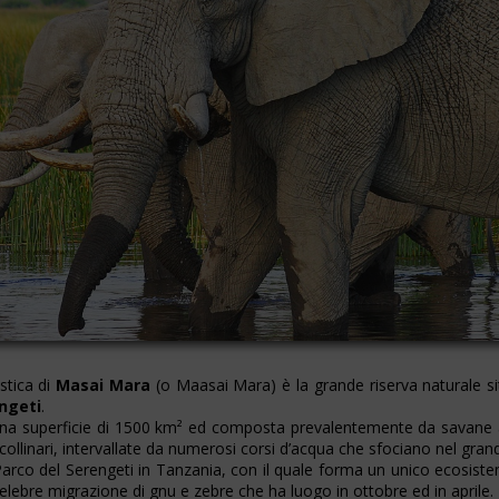
stica di
Masai Mara
(o Maasai Mara) è la grande riserva naturale si
ngeti
.
 una superficie di 1500 km² ed composta prevalentemente da savane
collinari, intervallate da numerosi corsi d’acqua che sfociano nel gra
Parco del Serengeti in Tanzania, con il quale forma un unico ecosist
celebre migrazione di gnu e zebre che ha luogo in ottobre ed in aprile.