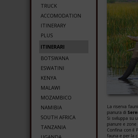
TRUCK
ACCOMODATION
ITINERARY
PLUS
ITINERARI
BOTSWANA
ESWATINI
KENYA
MALAWI
MOZAMBICO
La riserva fauni
NAMIBIA
pianura di
Sere
SOUTH AFRICA
Si sviluppa su
pianure e zone 
TANZANIA
Confina con il 
fauna e per la 
UGANDA