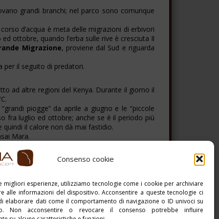
 trovano grandi branchi; nel parco sono comunque
l corso d’acqua è meta delle migrazioni di erbivori
ed ottobre, quando l’erba sulle rive è cresciuta Il
rande Migrazione
, proviene dal Sud e riguarda
 per il seguito di predatori.
tto ad altre regioni del Kenya. Durante il giorno il
°C.
e “grandi piogge” da aprile a giugno e le “piccole
fra luglio ed ottobre; anche se è il periodo più
quindi il calore non dà mai fastidio.
asai Mara.
ione degli gnu, che segue un percorso abbastanza
 mesi negli altopiani a ovest del fiume Mara. In
Consenso cookie
o la seconda stagione umida.
le migliori esperienze, utilizziamo tecnologie come i cookie per archiviare
Stampa PDF
e alle informazioni del dispositivo. Acconsentire a queste tecnologie ci
di elaborare dati come il comportamento di navigazione o ID univoci su
to. Non acconsentire o revocare il consenso potrebbe influire
e su alcune caratteristiche e funzioni.