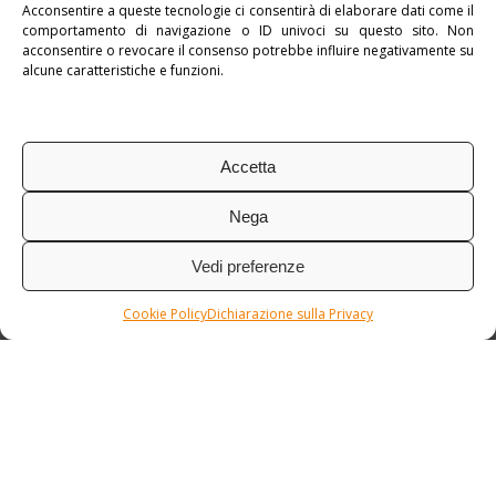
Acconsentire a queste tecnologie ci consentirà di elaborare dati come il
comportamento di navigazione o ID univoci su questo sito. Non
Pubblicato in:
Crossland
,
Crossland Safari
acconsentire o revocare il consenso potrebbe influire negativamente su
alcune caratteristiche e funzioni.
Accetta
Nega
Vedi preferenze
Cookie Policy
Dichiarazione sulla Privacy