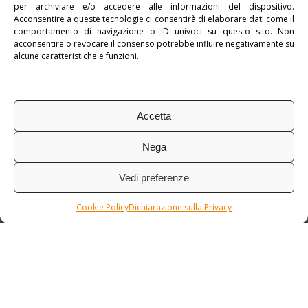
per archiviare e/o accedere alle informazioni del dispositivo.
Pubblicato in:
myEuropa
,
Spagna
Acconsentire a queste tecnologie ci consentirà di elaborare dati come il
comportamento di navigazione o ID univoci su questo sito. Non
Tag:
Hotel 4*
,
Tour Individuale
acconsentire o revocare il consenso potrebbe influire negativamente su
alcune caratteristiche e funzioni.
Accetta
Nega
Vedi preferenze
Cookie Policy
Dichiarazione sulla Privacy