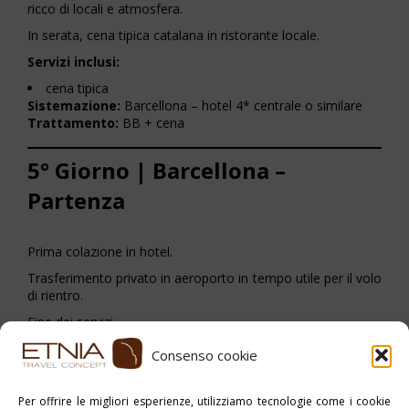
ricco di locali e atmosfera.
In serata, cena tipica catalana in ristorante locale.
Servizi inclusi:
cena tipica
Sistemazione:
Barcellona – hotel 4* centrale o similare
Trattamento:
BB + cena
5° Giorno | Barcellona –
Partenza
Prima colazione in hotel.
Trasferimento privato in aeroporto in tempo utile per il volo
di rientro.
Fine dei servizi.
Consenso cookie
Stampa PDF
Per offrire le migliori esperienze, utilizziamo tecnologie come i cookie