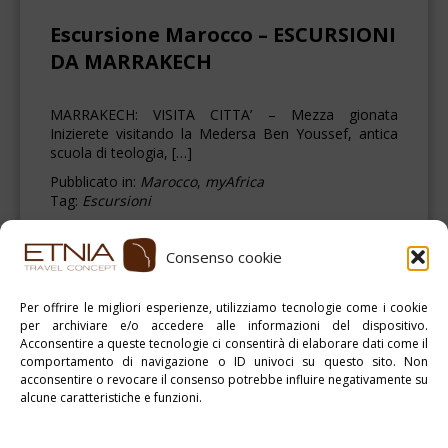
Escursione Marocco – ESCURSIONI
DA MARRAKECH
MARRAKECH: VISITA CITTA’ – Mezza gionata
Inizierete visitando la Medersa Ben Youssef, antica
scuola di teologia, […]
Pubblicato in:
Marocco
,
myAfrica
Tag:
Escursioni
ESPLORA
Consenso cookie
Per offrire le migliori esperienze, utilizziamo tecnologie come i cookie
per archiviare e/o accedere alle informazioni del dispositivo.
Acconsentire a queste tecnologie ci consentirà di elaborare dati come il
< <
comportamento di navigazione o ID univoci su questo sito. Non
acconsentire o revocare il consenso potrebbe influire negativamente su
alcune caratteristiche e funzioni.