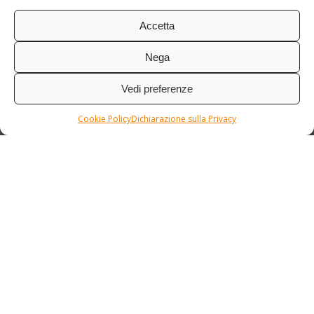
Accetta
Nega
Vedi preferenze
Cookie Policy
Dichiarazione sulla Privacy
Condizioni / Assicurazione
Etnia Travel Academy
Privacy Policy
/
Cookie Policy