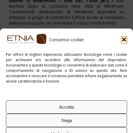
Giorno 15 WINDHOEK – FINE DEL TOUR [B–]
Il tour
termina dopo la colazione nella città di Windhoek.
Trasferimenti all’aeroporto di Windhoek disponibili su
richiesta. Si prega di contattare l’ufficio locale al momento
della prenotazione per prenotare il vostro trasferimento
Consenso cookie
Stampa PDF
Per offrire le migliori esperienze, utilizziamo tecnologie come i cookie
per archiviare e/o accedere alle informazioni del dispositivo.
Pubblicato in:
Crossland
,
Namibia
,
Zambia
Acconsentire a queste tecnologie ci consentirà di elaborare dati come il
comportamento di navigazione o ID univoci su questo sito. Non
Tag:
Accomodated
acconsentire o revocare il consenso potrebbe influire negativamente su
alcune caratteristiche e funzioni.
Accetta
Nega