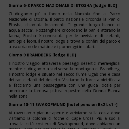
Giorno 6-8 PARCO NAZIONALE DI ETOSHA [lodge BLD]
Ci dirigiamo più a fondo nella Namibia fino al Parco
Nazionale di Etosha. Il parco nazionale circonda la Pan di
Etosha, chiamata localmente “il grande luogo bianco di
acqua secca”. Pozzanghere circondano la pan e attirano la
fauna, Etosha è conosciuta per le avvistate di elefanti,
antilopi e leoni. Il nostro lodge si trova ai confini del parco e
trascorriamo le mattine e i pomeriggi in safari.
Giorno 9 BRANDBERG [lodge BLD]
Il nostro viaggio attraversa paesaggi desertici meravigliosi
mentre ci dirigiamo a sud verso la montagna di Brandberg.
Il nostro lodge è situato nel secco fiume Ugab che è casa
dei rari elefanti del deserto. Visitiamo la foresta pietrificata
e facciamo una passeggiata con una guida locale per
ammirare la famosa pittura rupestre della Donna Bianca
nella zona.
Giorno 10-11 SWAKOPMUND [hotel pension Bx2 Lx1 -]
Attraversiamo pianure aperte e arriviamo sulla costa dove
visitiamo la colonia di foche di Cape Cross. Più a sud si
trova la città costiera di Swakopmund, dove abbiamo un