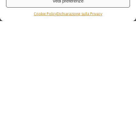
Vedi preferenze
Cookie Policy
Dichiarazione sulla Privacy
Condizioni / Assicurazione
Etnia Travel Academy
Privacy Policy
/
Cookie Policy
Copyright © ETNIA SRL Via M. Graziati, 7 - 31055 Quinto di
Treviso (TV) - Italia