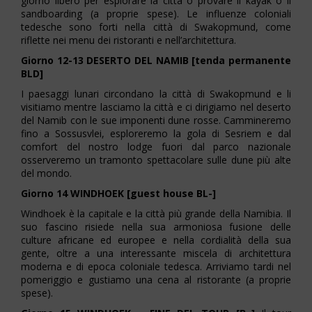
giorno libero per esplorare la città o provare il kayak o il
sandboarding (a proprie spese). Le influenze coloniali
tedesche sono forti nella città di Swakopmund, come
riflette nei menu dei ristoranti e nell’architettura.
Giorno 12-13 DESERTO DEL NAMIB [tenda permanente
BLD]
I paesaggi lunari circondano la città di Swakopmund e li
visitiamo mentre lasciamo la città e ci dirigiamo nel deserto
del Namib con le sue imponenti dune rosse. Cammineremo
fino a Sossusvlei, esploreremo la gola di Sesriem e dal
comfort del nostro lodge fuori dal parco nazionale
osserveremo un tramonto spettacolare sulle dune più alte
del mondo.
Giorno 14 WINDHOEK [guest house BL-]
Windhoek è la capitale e la città più grande della Namibia. Il
suo fascino risiede nella sua armoniosa fusione delle
culture africane ed europee e nella cordialità della sua
gente, oltre a una interessante miscela di architettura
moderna e di epoca coloniale tedesca. Arriviamo tardi nel
pomeriggio e gustiamo una cena al ristorante (a proprie
spese).