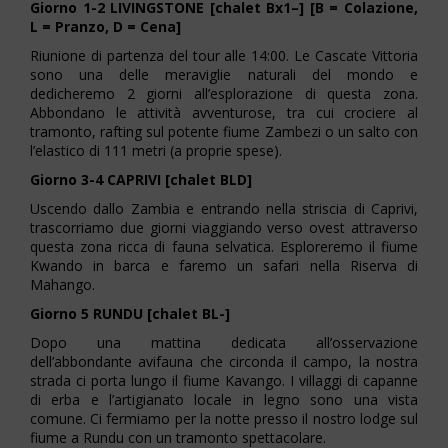
Giorno 1-2 LIVINGSTONE [chalet Bx1–] [B = Colazione,
L = Pranzo, D = Cena]
Riunione di partenza del tour alle 14:00. Le Cascate Vittoria
sono una delle meraviglie naturali del mondo e
dedicheremo 2 giorni all’esplorazione di questa zona.
Abbondano le attività avventurose, tra cui crociere al
tramonto, rafting sul potente fiume Zambezi o un salto con
l’elastico di 111 metri (a proprie spese).
Giorno 3-4 CAPRIVI [chalet BLD]
Uscendo dallo Zambia e entrando nella striscia di Caprivi,
trascorriamo due giorni viaggiando verso ovest attraverso
questa zona ricca di fauna selvatica. Esploreremo il fiume
Kwando in barca e faremo un safari nella Riserva di
Mahango.
Giorno 5 RUNDU [chalet BL-]
Dopo una mattina dedicata all’osservazione
dell’abbondante avifauna che circonda il campo, la nostra
strada ci porta lungo il fiume Kavango. I villaggi di capanne
di erba e l’artigianato locale in legno sono una vista
comune. Ci fermiamo per la notte presso il nostro lodge sul
fiume a Rundu con un tramonto spettacolare.